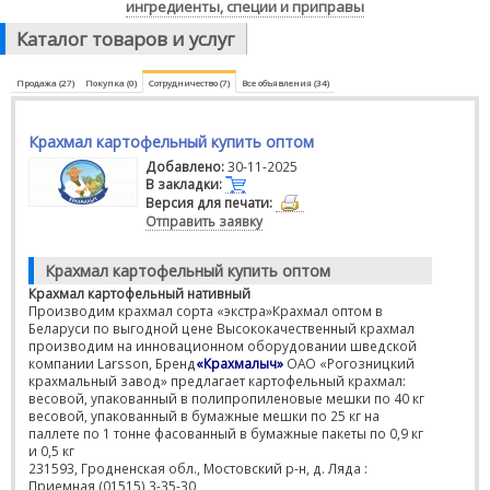
ингредиенты, специи и приправы
Каталог товаров и услуг
Продажа (27)
Покупка (0)
Сотрудничество (7)
Все объявления (34)
Крахмал картофельный купить оптом
Добавлено:
30-11-2025
В закладки:
Версия для печати:
Отправить заявку
Крахмал картофельный купить оптом
Крахмал картофельный нативный
Производим крахмал сорта «экстра»Крахмал оптом в
Беларуси по выгодной цене Высококачественный крахмал
производим на инновационном оборудовании шведской
компании Larsson, Бренд
«Крахмалыч»
ОАО «Рогозницкий
крахмальный завод» предлагает картофельный крахмал:
весовой, упакованный в полипропиленовые мешки по 40 кг
весовой, упакованный в бумажные мешки по 25 кг на
паллете по 1 тонне фасованный в бумажные пакеты по 0,9 кг
и 0,5 кг
231593, Гродненская обл., Мостовский р-н, д. Ляда :
Приемная (01515) 3-35-30