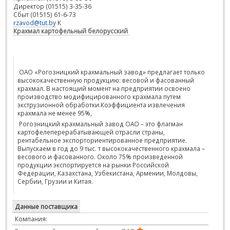
Директор (01515) 3-35-36
Сбыт (01515) 61-6-73
rzavod@tut.by
К
Крахмал картофельный белорусский
ОАО «Рогозницкий крахмальный завод» предлагает только
высококачественную продукцию: весовой и фасованный
крахмал. В настоящий момент на предприятии освоено
производство модифицированного крахмала путем
экструзионной обработки.Коэффициента извлечения
крахмала не менее 95%,
Рогозницкий крахмальный завод ОАО – это флагман
картофелеперерабатывающей отрасли страны,
рентабельное экспорториентированное предприятие.
Выпускаем в год до 9 тыс. т высококачественного крахмала –
весового и фасованного. Около 75% произведенной
продукции экспортируется на рынки Российской
Федерации, Казахстана, Узбекистана, Армении, Молдовы,
Сербии, Грузии и Китая.
Данные поставщика
Компания: