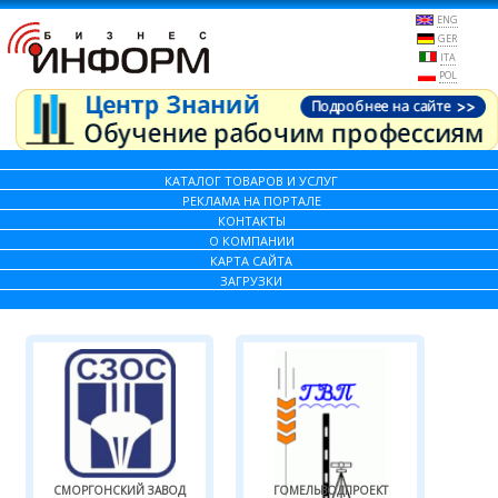
ENG
GER
ITA
POL
КАТАЛОГ ТОВАРОВ И УСЛУГ
РЕКЛАМА НА ПОРТАЛЕ
КОНТАКТЫ
О КОМПАНИИ
КАРТА САЙТА
ЗАГРУЗКИ
СМОРГОНСКИЙ ЗАВОД
ГОМЕЛЬВОДПРОЕКТ