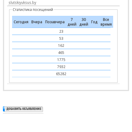
slutskiyuksus.by
Статистика посещений
7
30
Все
Сегодня
Вчера
Позавчера
Год
дней
дней
время
23
53
162
465
1775
7932
65282