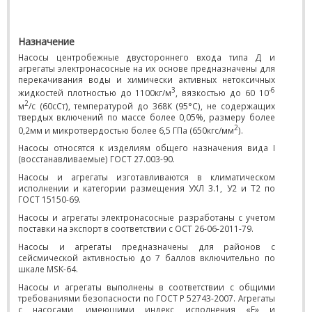
Назначение
Насосы центробежные двустороннего входа типа Д и
агрегаты электронасосные на их основе предназначены для
перекачивания воды и химически активных нетоксичных
3
-6
жидкостей плотностью до 1100кг/м
, вязкостью до 60 10
2
м
/с (60сСт), температурой до 368К (95°С), не содержащих
твердых включений по массе более 0,05%, размеру более
2
0,2мм и микротвердостью более 6,5 ГПа (650кгс/мм
).
Насосы относятся к изделиям общего назначения вида I
(восстанавливаемые) ГОСТ 27.003-90.
Насосы и агрегаты изготавливаются в климатическом
исполнении и категории размещения УХЛ 3.1, У2 и Т2 по
ГОСТ 15150-69.
Насосы и агрегаты электронасосные разработаны с учетом
поставки на экспорт в соответствии с ОСТ 26-06-2011-79.
Насосы и агрегаты предназначены для районов с
сейсмической активностью до 7 баллов включительно по
шкале MSK-64.
Насосы и агрегаты выполнены в соответствии с общими
требованиями безопасности по ГОСТ Р 52743-2007. Агрегаты
с насосами, имеющими индекс исполнения «Е» и