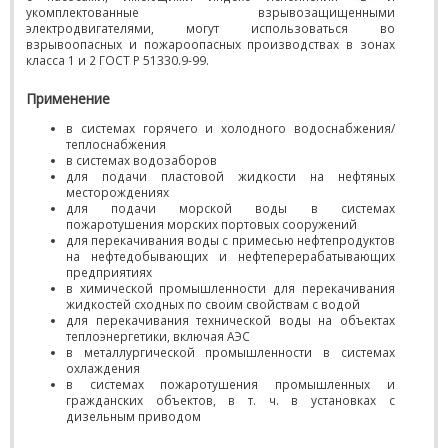
укомплектованные взрывозащищенными
электродвигателями, могут использоваться во
взрывоопасных и пожароопасных производствах в зонах
класса 1 и 2 ГОСТ Р 51330.9-99.
Применение
в системах горячего и холодного водоснабжения/
теплоснабжения
в системах водозаборов
для подачи пластовой жидкости на нефтяных
месторождениях
для подачи морской воды в системах
пожаротушения морских портовых сооружений
для перекачивания воды с примесью нефтепродуктов
на нефтедобывающих и нефтеперерабатывающих
предприятиях
в химической промышленности для перекачивания
жидкостей сходных по своим свойствам с водой
для перекачивания технической воды на объектах
теплоэнергетики, включая АЭС
в металлургической промышленности в системах
охлаждения
в системах пожаротушения промышленных и
гражданских объектов, в т. ч. в установках с
дизельным приводом