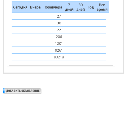
7
30
Все
Сегодня
Вчера
Позавчера
Год
дней
дней
время
27
30
22
206
1201
9261
93218