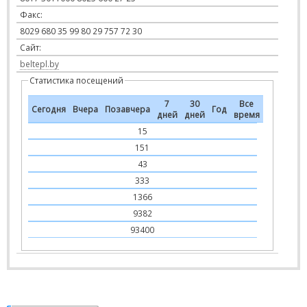
Факс:
8029 680 35 99 80 29 757 72 30
Сайт:
beltepl.by
Статистика посещений
7
30
Все
Сегодня
Вчера
Позавчера
Год
дней
дней
время
15
151
43
333
1366
9382
93400