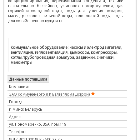
кондиционирования, перекачивания конденсата, техники
плавательных бассейнов, установок пожаротушения, для
горячей и холодной воды, воды для тушения пожаров,
масел, рассолов, питьевой воды, солоноватой воды, воды
для хозяйственных нужд и т.п.
Коммунальное оборудование: насосы и электродвигатели,
вентиляция, тепловентиляция, дымососы, компрессоры,
котлы, трубопроводная арматура, задвижки, счетчики,
манометры
Данные поставщика
Компания:
ЗАО Коммунэнерго (ГК Белтепломашстрой)
Город:
г. Минск Беларусь
Адрес:
ул. Пономаренко, 35А, пом.119
Телефон:
8017 3011000 8025 600 27 25