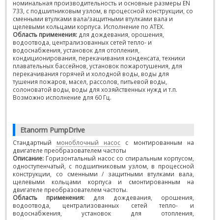
номинальная производительность и основные размеры EN
733, с подшипниковым узлом, в процессной конструкции, со
сменными втулками вала/защитными втулками вала и
щелевыми кольцами корпуса. Исполнение по АТЕХ.
Область применения:
для дождевания, орошения,
водоотвода, централизованных сетей тепло- и
водоснабжения, установок для отопления,
кондиционирования, перекачивания конденсата, техники
плавательных бассейнов, установок пожаротушения, для
перекачивания горячей и холодной воды, воды для
тушения пожаров, масел, рассолов, питьевой воды,
солоноватой воды, воды для хозяйственных нужд и т.п.
Возможно исполнение для 60 Гц.
Etanorm PumpDrive
Стандартный
моноблочный насос
с монтированным на
двигателе преобразователем частоты
Описание:
Горизонтальный насос со спиральным корпусом,
одноступенчатый, с подшипниковым узлом, в процессной
конструкции, со сменными / защитными втулками вала,
щелевыми кольцами корпуса и смонтированным на
двигателе преобразователем частоты.
Область применения:
для дождевания, орошения,
водоотвода, централизованных сетей тепло- и
водоснабжения, установок для отопления,