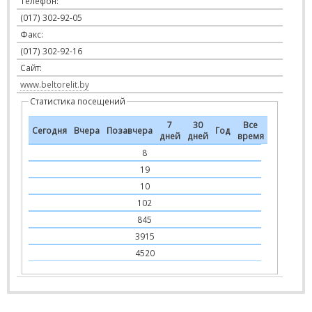
Телефон:
(017) 302-92-05
Факс:
(017) 302-92-16
Сайт:
www.beltorelit.by
Статистика посещений
7
30
Все
Сегодня
Вчера
Позавчера
Год
дней
дней
время
8
19
10
102
845
3915
4520