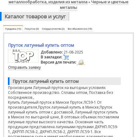
металлообработка, изделия из металла
Черные и цветные
»
металлы
Каталог товаров и услуг
Продажа (16)
Покупка (0)
Сотрудничество (2)
Все объявления (18)
Пруток латунный купить оптом
Добавлено:
21-08-2025
В закладки:
Версия для печати:
Отправить заявку
Пруток латунный купить оптом
Производим Латунный пруток на выгодных условиях
Собственное производство. Сплавы оптом, Поставка без
посредников.,
Купить Латунный пруток в Минске Пруток ЛС59-1 От
производителя,Пруток латунный купить в Минске,Пруток
латунный купить оптом с доставкой, Латунный пруток rупить
в Минске по выгодной цене, В оптовых объемах поставляем
латунные прутки высокого качества. Основная часть
продукции представлена латунными прутками ДКРНП ЛС59-
1, ДКРПП ЛС58-2, ДКРНП ЛС58-2, ДКРПП ЛС59-1. Все
поставляемое сырье имеет необходимую документацию