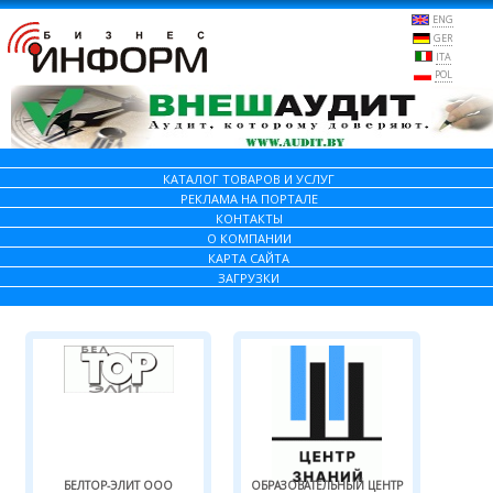
ENG
GER
ITA
POL
КАТАЛОГ ТОВАРОВ И УСЛУГ
РЕКЛАМА НА ПОРТАЛЕ
КОНТАКТЫ
О КОМПАНИИ
КАРТА САЙТА
ЗАГРУЗКИ
БЕЛТОР-ЭЛИТ ООО
ОБРАЗОВАТЕЛЬНЫЙ ЦЕНТР