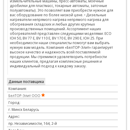
измельчительные машины, пресс-автоматы, моечные
дробилки для пластмасс, токарные автоматы, заточные
полуавтоматы). Это позволяет вам приобрести нужное для
вас оборудование по более низкой цене. • Дизельные
нагреватели непрямого нагрева непрямого нагрева для
обогревания складских и любых других крупных
производственных помещений. Ассортимент наших
обогревателей представлен следующими моделями: ECO
IOH 50, BV 77 E, BV 110 E, BV 170 E, BV 290 E, IOH 25. При
необходимости наши специалисты помогут вам выбрать
нужную вам модель. Компания «БелТОР-Элит» гарантирует
высокое качество и надежность всей поставляемой
продукции. Мы стремимся удовлетворить потребности
наших клиентов, предлагая комплексные решения и
индивидуальный подход к каждому заказу.
Данные поставщика
Компания:
БелТОР-Элит ООО
Город:
г. Минск Беларусь
Адрес:
пр. Независимости, 164, 2-й