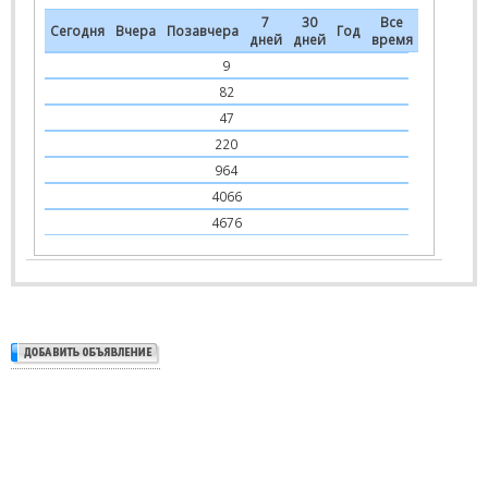
7
30
Все
Сегодня
Вчера
Позавчера
Год
дней
дней
время
9
82
47
220
964
4066
4676