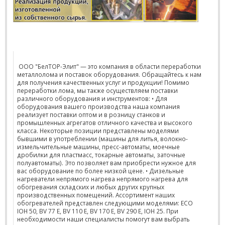
ООО "БелТОР-Элит" — это компания в области переработки
металлолома и поставок оборудования. Обращайтесь к нам
для получения качественных услуг и продукции! Помимо
переработки лома, мы также осуществляем поставки
различного оборудования и инструментов: • Для
оборудования вашего производства наша компания
реализует поставки оптом и в розницу станков и
промышленных агрегатов отличного качества и высокого
класса. Некоторые позиции представлены моделями
бывшими в употреблении (машины для литья, волокно-
измельчительные машины, пресс-автоматы, моечные
дробилки для пластмасс, токарные автоматы, заточные
полуавтоматы). Это позволяет вам приобрести нужное для
вас оборудование по более низкой цене. • Дизельные
нагреватели непрямого нагрева непрямого нагрева для
обогревания складских и любых других крупных
производственных помещений. Ассортимент наших
обогревателей представлен следующими моделями: ECO
IOH 50, BV 77 E, BV 110 E, BV 170 E, BV 290 E, IOH 25. При
необходимости наши специалисты помогут вам выбрать