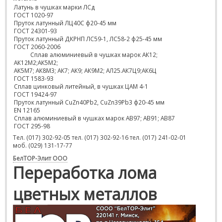
Латунь в чушках марки ЛСд
ГОСТ 1020-97
Пруток латунный ЛЦ40С ф20-45 мм
ГОСТ 24301-93
Пруток латунный ДКРНП ЛС59-1, ЛС58-2 ф25-45 мм
ГОСТ 2060-2006
Сплав алюминиевый в чушках марок АК12;
АК12М2;АК5М2;
АК5М7; АК8М3; АК7; АК9; АК9М2; АЛ25.АК7Ц9;АК6Ц
ГОСТ 1583-93
Сплав цинковый литейный, в чушках ЦАМ 4-1
ГОСТ 19424-97
Пруток латунный CuZn40Pb2, CuZn39Pb3 ф20-45 мм
EN 12165
Сплав алюминиевый в чушках марок АВ97; АВ91; АВ87
ГОСТ 295-98
Тел. (017) 302-92-05 тел. (017) 302-92-16 тел. (017) 241-02-01
моб. (029) 131-17-77
БелТОР-Элит ООО
Переработка лома
цветных металлов