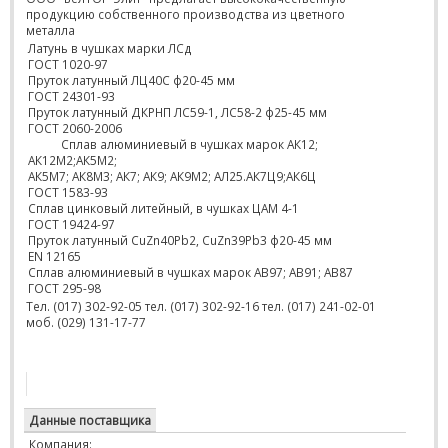
продукцию собственного производства из цветного
металла
Латунь в чушках марки ЛСд
ГОСТ 1020-97
Пруток латунный ЛЦ40С ф20-45 мм
ГОСТ 24301-93
Пруток латунный ДКРНП ЛС59-1, ЛС58-2 ф25-45 мм
ГОСТ 2060-2006
Сплав алюминиевый в чушках марок АК12;
АК12М2;АК5М2;
АК5М7; АК8М3; АК7; АК9; АК9М2; АЛ25.АК7Ц9;АК6Ц
ГОСТ 1583-93
Сплав цинковый литейный, в чушках ЦАМ 4-1
ГОСТ 19424-97
Пруток латунный CuZn40Pb2, CuZn39Pb3 ф20-45 мм
EN 12165
Сплав алюминиевый в чушках марок АВ97; АВ91; АВ87
ГОСТ 295-98
Тел. (017) 302-92-05 тел. (017) 302-92-16 тел. (017) 241-02-01
моб. (029) 131-17-77
Данные поставщика
Компания: