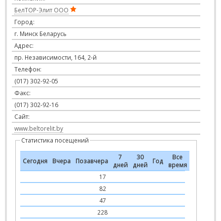
БелТОР-Элит ООО
Город:
г. Минск Беларусь
Адрес:
пр. Независимости, 164, 2-й
Телефон:
(017) 302-92-05
Факс:
(017) 302-92-16
Сайт:
www.beltorelit.by
Статистика посещений
7
30
Все
Сегодня
Вчера
Позавчера
Год
дней
дней
время
17
82
47
228