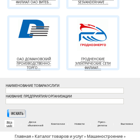
ФИЛИАЛ ОАО ВИТЕБ...
SESVANDERHAVE ...
ОАО ДОМАНОВСКИЙ
ГРОДНЕНСКИЕ
ПРОИЗВОДСТВЕННО-
ЭЛЕКТРИЧЕСКИЕ СЕТИ
ТОРГО...
ФИЛИАЛ...
НАИМЕНОВАНИЕ ТОВАРА/УСЛУГИ
НАЗВАНИЕ ПРЕДПРИЯТИЯ/ОРГАНИЗАЦИИ
Весь
Доска
Пресс-
|
|
Компании
|
Новости
|
|
Выставки
сайт
объявлений
релизы
Главная
Каталог товаров и услуг
Машиностроение
»
»
»