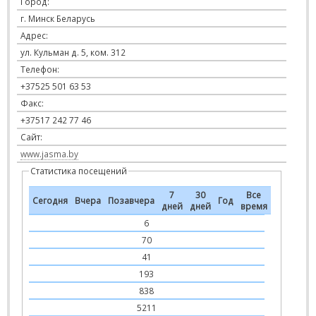
Город:
г. Минск Беларусь
Адрес:
ул. Кульман д. 5, ком. 312
Телефон:
+37525 501 63 53
Факс:
+37517 242 77 46
Сайт:
www.jasma.by
Статистика посещений
7
30
Все
Сегодня
Вчера
Позавчера
Год
дней
дней
время
6
70
41
193
838
5211