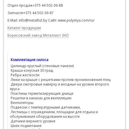
Отдел продаж+375 44 502-36-88
Запчасти+375 44 502-36-87
E-Mail: info@metallist.by Сайт: www.polymya.com/ru/
Каталог продукции
Борисовский завод Металлист ЗАО
Комплектация силоса
Цилиндр круглый (стеновые панели)
Крыша конусная 30 град.
Ребра жесткости
Люки на крыше с решетками против проникновения птиц
Двери смотровые наверху и входные на уровне второго
яруса
Пластины герметизирующие днище
Решетки в каналах для вентиляции
Вентиляторы
Подвески с температурными датчиками,
Лестницы с ограждением, площадки для отдыха и
обслуживания оборудования на высоте
Датчики верхнего уровня
Шнек подметания