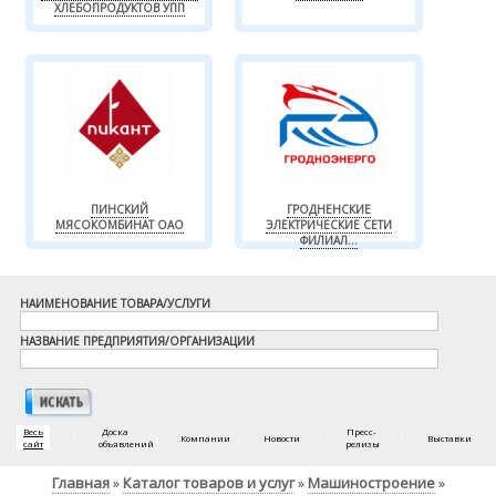
ХЛЕБОПРОДУКТОВ УПП
ПИНСКИЙ
ГРОДНЕНСКИЕ
МЯСОКОМБИНАТ ОАО
ЭЛЕКТРИЧЕСКИЕ СЕТИ
ФИЛИАЛ...
НАИМЕНОВАНИЕ ТОВАРА/УСЛУГИ
НАЗВАНИЕ ПРЕДПРИЯТИЯ/ОРГАНИЗАЦИИ
Весь
Доска
Пресс-
|
|
Компании
|
Новости
|
|
Выставки
сайт
объявлений
релизы
Главная
Каталог товаров и услуг
Машиностроение
»
»
»