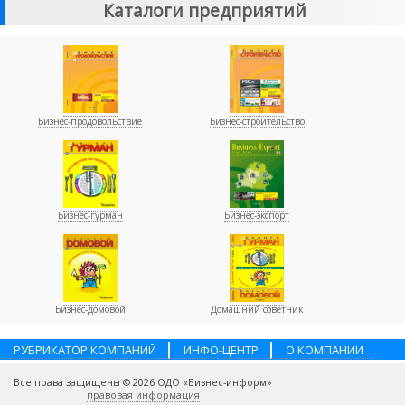
Каталоги предприятий
Бизнес-продовольствие
Бизнес-строительство
Бизнес-гурман
Бизнес-экспорт
Бизнес-домовой
Домашний советник
РУБРИКАТОР КОМПАНИЙ
ИНФО-ЦЕНТР
О КОМПАНИИ
НАШИ ПАРТНЕРЫ
УСЛУГИ
ПОМОЩЬ
ВАКАНСИИ
Все права защищены © 2026 ОДО «Бизнес-информ»
КОНТАКТЫ
правовая информация