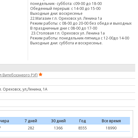
понедельник- суббота: с09-00 до 18-00
Обеденный перерыв: с 14-00 до 15-00
Выходные дни: воскресенье
22.Магазин г.п. Ореховск ул. Ленина 1а
Режим работы: с 08-00 до 20-00 без обеда и выходных
В праздничные дни с 08-00 до 17-00
23.Столовая г.п. Ореховск ул. Ленина 1а
Режим работы: понедельник-пятница с 12-00до 14-00
Выходные дни: суббота и воскресенье.
 Витебскэнерго РУП
. Ореховск, ул,Ленина, 1А
чера
7 дней
30 дней
Год
Все время
7
282
1366
8555
18990