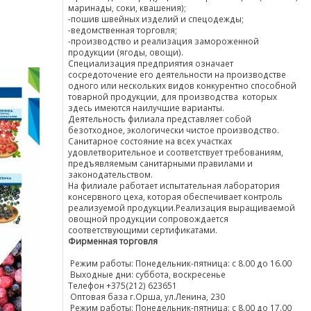
маринады, соки, квашения);
-пошив швейных изделий и спецодежды;
-ведомственная торговля;
-производство и реализация замороженной
продукции (ягоды, овощи).
Специализация предприятия означает
сосредоточение его деятельности на производстве
одного или нескольких видов конкурентно способной
товарной продукции, для производства которых
здесь имеются наилучшие варианты.
Деятельность филиала представляет собой
безотходное, экологически чистое производство.
Санитарное состояние на всех участках
удовлетворительное и соответствует требованиям,
предъявляемым санитарными правилами и
законодательством.
На филиале работает испытательная лаборатория
консервного цеха, которая обеспечивает контроль
реализуемой продукции.Реализация выращиваемой
овощной продукции сопровождается
соответствующими сертификатами.
Фирменная торговля
Режим работы: Понедельник-пятница: с 8.00 до 16.00
Выходные дни: суббота, воскресенье
Телефон +375(212) 623651
Оптовая база г.Орша, ул.Ленина, 230
Режим работы: Понедельник-пятница: с 8.00 до 17.00