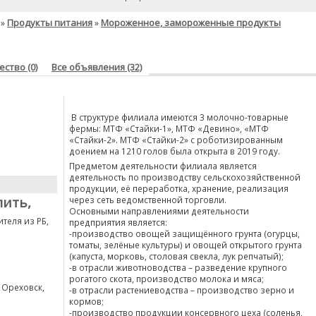
Продукты питания
Мороженное, замороженные продукты
»
»
ство (0)
Все объявления (32)
В структуре филиала имеются 3 молочно-товарные
фермы: МТФ «Стайки-1», МТФ «Девино», «МТФ
«Стайки-2». МТФ «Стайки-2» с роботизированным
доением на 1210 голов была открыта в 2019 году.
Предметом деятельности филиала является
деятельность по производству сельскохозяйственной
продукции, её переработка, хранение, реализация
пить,
через сеть ведомственной торговли.
Основными направлениями деятельности
теля из РБ,
предприятия является:
-производство овощей защищённого грунта (огурцы,
томаты, зелёные культуры) и овощей открытого грунта
(капуста, морковь, столовая свекла, лук репчатый);
-в отрасли животноводства – разведение крупного
рогатого скота, производство молока и мяса;
. Ореховск,
-в отрасли растениеводства – производство зерно и
кормов;
-производство продукции консервного цеха (соленья,