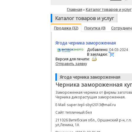
Главная
Каталог товаров и услуг
»
Каталог товаров и услуг
Продажа (32)
Покупка (0)
Сотрудниче
Ягода черника замороженная
Добавлено:
04-03-2024
В закладки:
Версия для печати:
Отправить заявку
Ягода черника замороженная
Черника замороженная ку
Замороженная черника от фирмы заготови
Черника дикорастущая замороженная.
E-Mail: super.tepl-sbyt2013@mail.ru
Сайт: тепличный.бел
211026 Витебская обл., Оршанский р-н, г.п
ул,Ленина, 1А