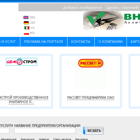
|
Добавить в избранное
Сделать стартовой
ENG
GER
ITA
POL
 И УСЛУГ
РЕКЛАМА НА ПОРТАЛЕ
КОНТАКТЫ
О КОМПАНИИ
КАРТ
МСТРОЙ ПРОИЗВОДСТВЕННОЕ
РАССВЕТ ПТИЦЕФАБРИКА ОАО
УНИТАРНОЕ П...
/УСЛУГИ
НАЗВАНИЕ ПРЕДПРИЯТИЯ/ОРГАНИЗАЦИИ
а объявлений
|
Компании
|
Новости
|
Пресс-релизы
|
Выставки