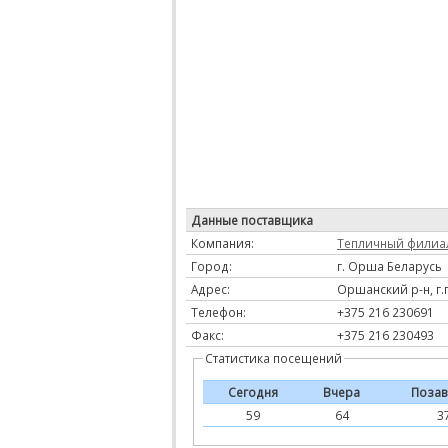
Данные поставщика
Компания:
Тепличный филиал
Город:
г. Орша Беларусь
Адрес:
Оршанский р-н, г.п
Телефон:
+375 216 230691
Факс:
+375 216 230493
Статистика посещений
Сегодня
Вчера
Позав
59
64
3