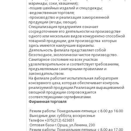
маринады, соки, квашения);
-пошив швейных изделий и спецодежды;
-ведомственная торговля;
-производство и реализация замороженной
продукции (ягоды, овощи).
Специализация предприятия означает
сосредоточение его деятельности на производстве
одного или нескольких видов конкурентно способной
товарной продукции, для производства которых
здесь имеются наилучшие варианты.
Деятельность филиала представляет собой
безотходное, экологически чистое производство.
Санитарное состояние на всех участках
удовлетворительное и соответствует требованиям,
предъявляемым санитарными правилами и
законодательством.
На филиале работает испытательная лаборатория
консервного цеха, которая обеспечивает контроль
реализуемой продукции.Реализация выращиваемой
овощной продукции сопровождается
соответствующими сертификатами.
Фирменная торговля
Режим работы: Понедельник-пятница: с 8.00 до 16.00
Выходные дни: суббота, воскресенье
Телефон +375(212) 623651
Оптовая база г.Орша, ул.Ленина, 230
Режим работы: Понедельник-пятница: с 8.00 до 17.00