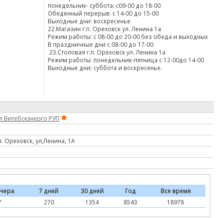
понедельник- суббота: с09-00 до 18-00
Обеденный перерыв: с 14-00 до 15-00
Выходные дни: воскресенье
22.Магазин г.п. Ореховск ул. Ленина 1а
Режим работы: с 08-00 до 20-00 без обеда и выходных
В праздничные дни с 08-00 до 17-00
23.Столовая г.п. Ореховск ул. Ленина 1а
Режим работы: понедельник-пятница с 12-00до 14-00
Выходные дни: суббота и воскресенье.
 Витебскэнерго РУП
. Ореховск, ул,Ленина, 1А
чера
7 дней
30 дней
Год
Все время
7
270
1354
8543
18978