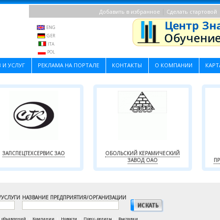
|
Добавить в избранное
Сделать стартовой
ENG
GER
ITA
POL
 И УСЛУГ
РЕКЛАМА НА ПОРТАЛЕ
КОНТАКТЫ
О КОМПАНИИ
КАРТ
ЗАПСПЕЦТЕХСЕРВИС ЗАО
ОБОЛЬСКИЙ КЕРАМИЧЕСКИЙ
ЗАВОД ОАО
ПР
/УСЛУГИ
НАЗВАНИЕ ПРЕДПРИЯТИЯ/ОРГАНИЗАЦИИ
а объявлений
|
Компании
|
Новости
|
Пресс-релизы
|
Выставки