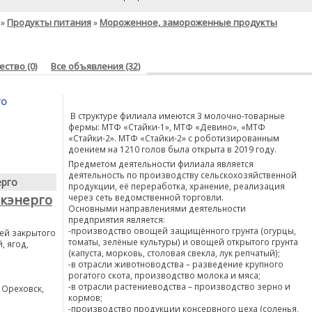
Продукты питания
Мороженное, замороженные продукты
»
»
ство (0)
Все объявления (32)
го
В структуре филиала имеются 3 молочно-товарные
фермы: МТФ «Стайки-1», МТФ «Девино», «МТФ
«Стайки-2». МТФ «Стайки-2» с роботизированным
доением на 1210 голов была открыта в 2019 году.
Предметом деятельности филиала является
деятельность по производству сельскохозяйственной
ерго
продукции, её переработка, хранение, реализация
кэнерго
через сеть ведомственной торговли.
Основными направлениями деятельности
предприятия является:
-производство овощей защищённого грунта (огурцы,
ей закрытого
томаты, зелёные культуры) и овощей открытого грунта
, ягод,
(капуста, морковь, столовая свекла, лук репчатый);
-в отрасли животноводства – разведение крупного
рогатого скота, производство молока и мяса;
-в отрасли растениеводства – производство зерно и
. Ореховск,
кормов;
-производство продукции консервного цеха (соленья,