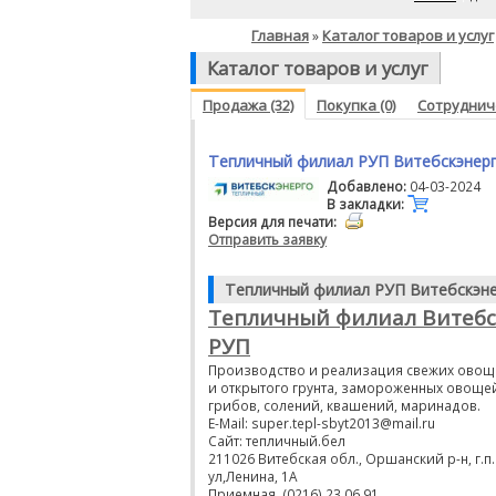
Главная
Каталог товаров и услуг
»
Каталог товаров и услуг
Продажа (32)
Покупка (0)
Сотрудниче
Тепличный филиал РУП Витебскэнер
Добавлено:
04-03-2024
В закладки:
Версия для печати:
Отправить заявку
Тепличный филиал РУП Витебскэн
Тепличный филиал Витебс
РУП
Производство и реализация свежих овощ
и открытого грунта, замороженных овощей
грибов, солений, квашений, маринадов.
E-Mail: super.tepl-sbyt2013@mail.ru
Сайт: тепличный.бел
211026 Витебская обл., Оршанский р-н, г.п
ул,Ленина, 1А
Приемная. (0216) 23 06 91