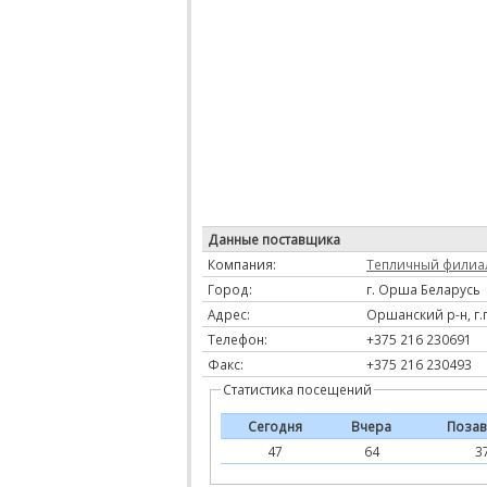
Данные поставщика
Компания:
Тепличный филиал
Город:
г. Орша Беларусь
Адрес:
Оршанский р-н, г.п
Телефон:
+375 216 230691
Факс:
+375 216 230493
Статистика посещений
Сегодня
Вчера
Позав
47
64
3