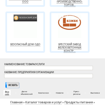
ООО
ПРОИЗВОДСТВЕННО-
ТОРГОВ...
БЕЗОПАСНЫЙ ДОМ ОДО
БРЕСТСКИЙ ЗАВОД
ЖЕЛЕЗОБЕТОННЫХ
КОНСТР...
НАИМЕНОВАНИЕ ТОВАРА/УСЛУГИ
НАЗВАНИЕ ПРЕДПРИЯТИЯ/ОРГАНИЗАЦИИ
Весь
Доска
Пресс-
|
|
Компании
|
Новости
|
|
Выставки
сайт
объявлений
релизы
Главная
Каталог товаров и услуг
Продукты питания
»
»
»