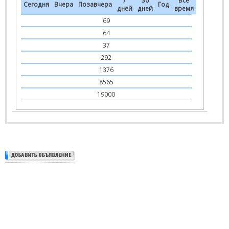
7
30
Все
Сегодня
Вчера
Позавчера
Год
дней
дней
время
69
64
37
292
1376
8565
19000