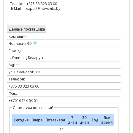
Телефон:+375 33 323 03 00
E-Mail: export@novovita.by
Данные поставщика
Компания:
Новицких ФХ
Город:
г. Лунинец Беларусь
Адрес:
ул. Баженовой, 6А
Телефон:
+375 33 323 03 00
Факс:
+3751647 6 50 51
Статистика посещений
7
30
Все
Сегодня
Вчера
Позавчера
Год
дней
дней
время
11