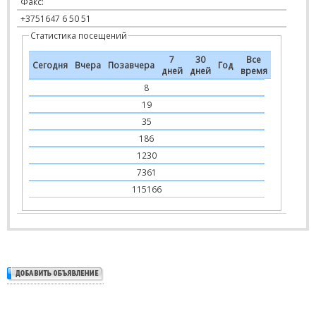
Факс:
+3751647 6 50 51
Статистика посещений
7
30
Все
Сегодня
Вчера
Позавчера
Год
дней
дней
время
8
19
35
186
1230
7361
115166