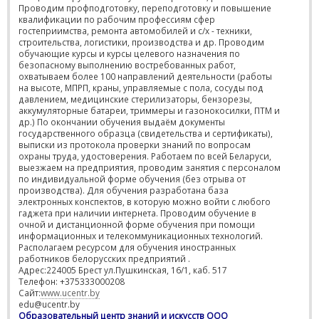
Проводим профподготовку, переподготовку и повышение
квалификации по рабочим профессиям сфер
гостеприимства, ремонта автомобилей и с/х - техники,
строительства, логистики, производства и др. Проводим
обучающие курсы и курсы целевого назначения по
безопасному выполнению востребованных работ,
охватываем более 100 направлений деятельности (работы
на высоте, МПРП, краны, управляемые с пола, сосуды под
давлением, медицинские стерилизаторы, бензорезы,
аккумуляторные батареи, триммеры и газонокосилки, ПТМ и
др.) По окончании обучения выдаём документы
государственного образца (свидетельства и сертификаты),
выписки из протокола проверки знаний по вопросам
охраны труда, удостоверения. Работаем по всей Беларуси,
выезжаем на предприятия, проводим занятия с персоналом
по индивидуальной форме обучения (без отрыва от
производства). Для обучения разработана база
электронных конспектов, в которую можно войти с любого
гаджета при наличии интернета. Проводим обучение в
очной и дистанционной форме обучения при помощи
информационных и телекоммуникационных технологий.
Располагаем ресурсом для обучения иностранных
работников белорусских предприятий .
Адрес:224005 Брест ул.Пушкинская, 16/1, каб. 517
Телефон: +375333000208
Сайт:
www.ucentr.by
edu@ucentr.by
Образовательный центр знаний и искусств ООО