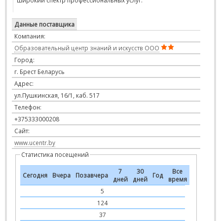
широкий спектр профессиональных услуг.
Данные поставщика
Компания:
Образовательный центр знаний и искусств ООО
Город:
г. Брест Беларусь
Адрес:
ул.Пушкинская, 16/1, каб. 517
Телефон:
+375333000208
Сайт:
www.ucentr.by
Статистика посещений
7
30
Все
Сегодня
Вчера
Позавчера
Год
дней
дней
время
5
124
37