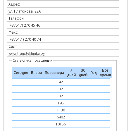
Адрес:
ул. Платонова, 22А
Телефон:
(+37517) 270 45 46
Факс:
(+37517 ) 270 40 74
Сайт:
www.transtekhnika.by
Статистика посещений
7
30
Все
Сегодня
Вчера
Позавчера
Год
дней
дней
время
42
32
32
195
1130
6402
10156