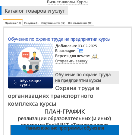
Бизнес-школы. Курсы
Каталог товаров и услуг
Продажа (18)
Покупка (0)
Сотрудничество (12)
Все объявления (30)
Обучение по охране труда на предприятии курсы
Добавлено:
03-02-2025
В закладки:
Версия для печати:
Отправить заявку
Обучение по охране труда
на предприятии курсы
Охрана труда в
организациях транспортного
комплекса курсы
ПЛАН-ГРАФИК
реализации образовательных (и иных)
программ БелНИИТ «Транстехника»
Наименование программы обучения