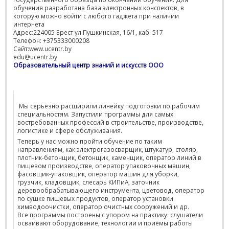
обучения разработана база электронных конспектов, в
которую можно войти с любого гаджета при наличии
интернета
Адрес:224005 Брест ул.Пушкинская, 16/1, каб. 517
Телефон: +375333000208
Сайт:www.ucentr.by
edu@ucentr.by
Образовательный центр знаний и искусств ООО
Мы серьёзно расширили линейку подготовки по рабочим
специальностям. Запустили программы для самых
востребованных профессий в строительстве, производстве,
логистике и сфере обслуживания.
Теперь у нас можно пройти обучение по таким
направлениям, как электрогазосварщик, штукатур, столяр,
плотник-бетонщик, бетонщик, каменщик, оператор линий в
пищевом производстве, оператор упаковочных машин,
фасовщик-упаковщик, оператор машин для уборки,
грузчик, кладовщик, слесарь КИПиА, заточник
деревообрабатывающего инструмента, цветовод, оператор
по сушке пищевых продуктов, оператор установки
химводоочистки, оператор очистных сооружений и др.
Все программы построены с упором на практику: слушатели
осваивают оборудование, технологии и приёмы работы