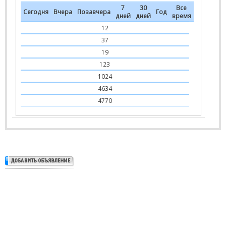
7
30
Все
Сегодня
Вчера
Позавчера
Год
дней
дней
время
12
37
19
123
1024
4634
4770