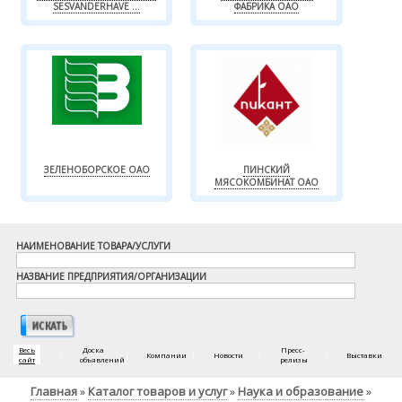
SESVANDERHAVE ...
ФАБРИКА ОАО
ЗЕЛЕНОБОРСКОЕ ОАО
ПИНСКИЙ
МЯСОКОМБИНАТ ОАО
НАИМЕНОВАНИЕ ТОВАРА/УСЛУГИ
НАЗВАНИЕ ПРЕДПРИЯТИЯ/ОРГАНИЗАЦИИ
Весь
Доска
Пресс-
|
|
Компании
|
Новости
|
|
Выставки
сайт
объявлений
релизы
Главная
Каталог товаров и услуг
Наука и образование
»
»
»