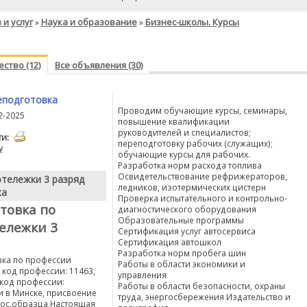
 и услуг
Наука и образование
Бизнес-школы. Курсы
»
»
ство (12)
Все объявления (30)
еподготовка
Проводим обучающие курсы, семинары,
2-2025
повышение квалификации
руководителей и специалистов;
ти:
переподготовку рабочих (служащих);
у
обучающие курсы для рабочих.
Разработка норм расхода топлива
Освидетельствование рефрижераторов,
тележки 3 разряд
ледников, изотермических цистерн
ка
Проверка испытательного и контрольно-
товка по
диагностического оборудования
Образовательные программы
ележки 3
Сертификация услуг автосервиса
Сертификация автошкол
Разработка норм пробега шин
ка по профессии
Работы в области экономики и
 код профессии: 11463,
управления
 код профессии:
Работы в области безопасности, охраны
и в Минске, присвоение
труда, энергосбережения Издательство и
гос.образца,Настоящая