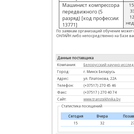
Машинист компрессора
15
3
передвижного (5
12
разряд) [код профессии:
нед
13771]
По заявкам организаций обучение может
ОНЛАЙН либо непосредственно на базе в
Данные поставщика
Компания:
Белорусский научно-исслед
Город:
г. Минск Беларусь
Адрес:
ул. Платонова, 22А
Телефон:
(+37517) 270 45 46
Факс:
(+37517 ) 270 40 74
Сайт:
www.transtekhnika.by
Статистика посещений
Сегодня
Вчера
Позав
15
32
2