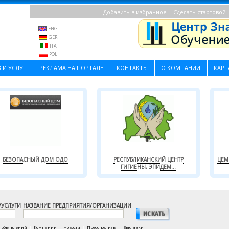
|
Добавить в избранное
Сделать стартовой
ENG
GER
ITA
POL
 И УСЛУГ
РЕКЛАМА НА ПОРТАЛЕ
КОНТАКТЫ
О КОМПАНИИ
КАРТ
БЕЗОПАСНЫЙ ДОМ ОДО
РЕСПУБЛИКАНСКИЙ ЦЕНТР
ЦЕМ
ГИГИЕНЫ, ЭПИДЕМ...
/УСЛУГИ
НАЗВАНИЕ ПРЕДПРИЯТИЯ/ОРГАНИЗАЦИИ
а объявлений
|
Компании
|
Новости
|
Пресс-релизы
|
Выставки