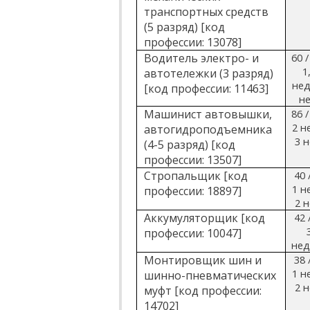
транспортных средств
(5 разряд) [код
профессии: 13078]
Водитель электро- и
60 /
1
автотележки (3 разряд)
нед.
[код профессии: 11463]
не
Машинист автовышки,
86 /
2 не
автогидроподъемника
3 н
(4-5 разряд) [код
профессии: 13507]
Стропальщик [код
40 
1 не
профессии: 18897]
2 н
Аккумуляторщик [код
42 
профессии: 10047]
нед
Монтировщик шин и
38 
1 не
шинно-пневматических
2 н
муфт [код профессии:
14702]