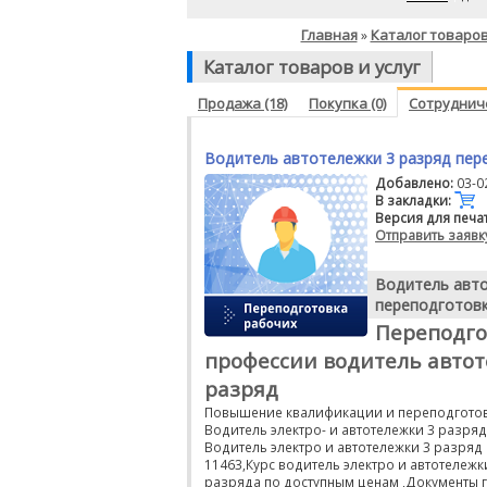
Главная
Каталог товаров
»
Каталог товаров и услуг
Продажа (18)
Покупка (0)
Сотрудниче
Водитель автотележки 3 разряд пер
Добавлено:
03-0
В закладки:
Версия для печа
Отправить заявк
Водитель авто
переподготов
Переподго
профессии водитель автот
разряд
Повышение квалификации и переподготов
Водитель электро- и автотележки 3 разряд
Водитель электро и автотележки 3 разряд
11463,Курс водитель электро и автотележк
разряда по доступным ценам ,Документы 