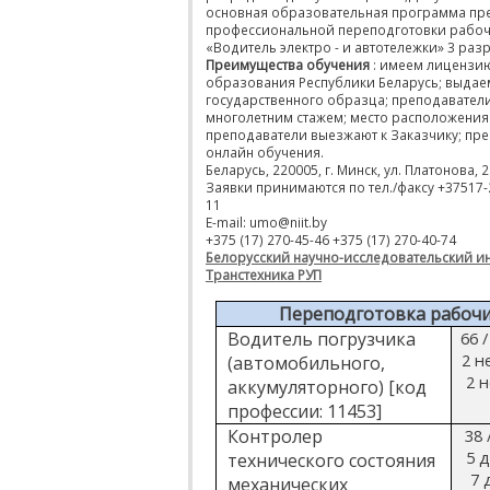
основная образовательная программа пр
профессиональной переподготовки рабоч
«Водитель электро - и автотележки» 3 раз
Преимущества обучения
: имеем лицензи
образования Республики Беларусь; выдае
государственного образца; преподаватели
многолетним стажем; место расположения в
преподаватели выезжают к Заказчику; пр
онлайн обучения.
Беларусь, 220005, г. Минск, ул. Платонова, 
Заявки принимаются по тел./факсу +37517-
11
E-mail: umo@niit.by
+375 (17) 270-45-46 +375 (17) 270-40-74
Белорусский научно-исследовательский ин
Транстехника РУП
Переподготовка рабочи
Водитель погрузчика
66 /
2 не
(автомобильного,
2 н
аккумуляторного) [код
профессии: 11453]
Контролер
38 
5 д
технического состояния
7 
механических