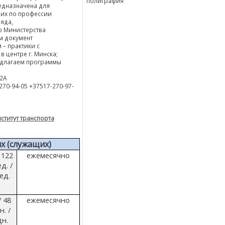
полиграфия
едназначена для
их по профессии
ряда,
ю Министерства
м документ
 – практики с
 центре г. Минска;
едлагаем программы
22А
270-94-05 +37517-270-97-
ститут транспорта
х (служащих)
 122
ежемесячно
д. /
ед.
/ 48
ежемесячно
н. /
дн.