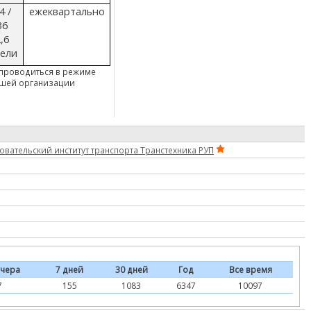
4 /
ежеквартально
36
,6
ели
 проводиться в режиме
ашей организации
овательский институт транспорта Транстехника РУП
чера
7 дней
30 дней
Год
Все время
7
155
1083
6347
10097