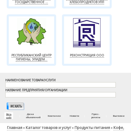
ГОСУДАРСТВЕННОЕ ...
ХЛЕБОПРОДУКТОВ УПП
РЕСПУБЛИКАНСКИЙ ЦЕНТР
РЕКОНСТРУКЦИЯ ООО
ГИГИЕНЫ, ЭПИДЕМ...
НАИМЕНОВАНИЕ ТОВАРА/УСЛУГИ
НАЗВАНИЕ ПРЕДПРИЯТИЯ/ОРГАНИЗАЦИИ
Весь
Доска
Пресс-
|
|
Компании
|
Новости
|
|
Выставки
сайт
объявлений
релизы
Главная
Каталог товаров и услуг
Продукты питания
Кофе,
»
»
»