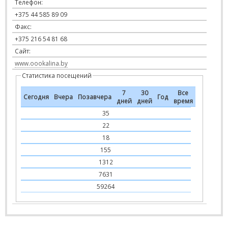
Телефон:
+375 44 585 89 09
Факс:
+375 216 54 81 68
Сайт:
www.oookalina.by
Статистика посещений
7
30
Все
Сегодня
Вчера
Позавчера
Год
дней
дней
время
35
22
18
155
1312
7631
59264