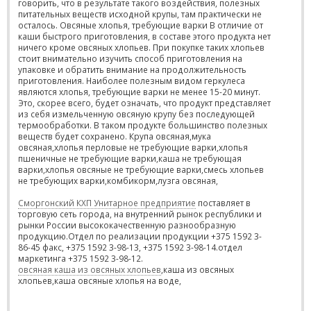
говорить, что в результате такого воздействия, полезных
питательных веществ исходной крупы, там практически не
осталось. Овсяные хлопья, требующие варки В отличие от
каши быстрого приготовления, в составе этого продукта нет
ничего кроме овсяных хлопьев. При покупке таких хлопьев
стоит внимательно изучить способ приготовления на
упаковке и обратить внимание на продолжительность
приготовления. Наиболее полезным видом геркулеса
являются хлопья, требующие варки не менее 15-20 минут.
Это, скорее всего, будет означать, что продукт представляет
из себя измельченную овсяную крупу без последующей
термообработки. В таком продукте большинство полезных
веществ будет сохранено. Крупа овсяная,мука
овсяная,хлопья перловые не требующие варки,хлопья
пшеничные не требующие варки,каша не требующая
варки,хлопья овсяные не требующие варки,смесь хлопьев
не требующих варки,комбикорм,лузга овсяная,
Сморгонский КХП Унитарное предприятие
поставляет в
торговую сеть города, на внутренний рынок республики и
рынки России высококачественную разнообразную
продукцию.
Отдел по реализации продукции +375 1592 3-
86-45 факс, +375 1592 3-98-13, +375 1592 3-98-14.
отдел
маркетинга +375 1592 3-98-12.
овсяная каша из овсяных хлопьев
,каша из овсяных
хлопьев,каша овсяные хлопья на воде,