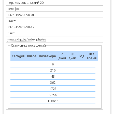
пер. Комсомольский 20
Телефон:
+375-1592 3-98-01
Факс:
+375-1592 3-98-12
Сайт:
www.skhp.by/index.php/ru
Статистика посещений
7
30
Все
Сегодня
Вчера
Позавчера
Год
дней
дней
время
8
216
43
362
1723
9756
106858