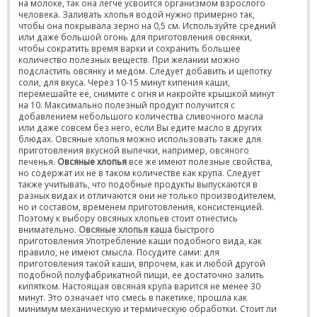
на молоке, так она легче усвоится организмом взрослого
человека. Заливать хлопья водой нужно примерно так,
чтобы она покрывала зерно на 0,5 см. Используйте средний
или даже большой огонь для приготовления овсянки,
чтобы сократить время варки и сохранить большее
количество полезных веществ. При желании можно
подсластить овсянку и медом. Следует добавить и щепотку
соли, для вкуса. Через 10-15 минут кипения каши,
перемешайте ее, снимите с огня и накройте крышкой минут
на 10. Максимально полезный продукт получится с
добавлением небольшого количества сливочного масла
или даже совсем без него, если Вы едите масло в других
блюдах. Овсяные хлопья можно использовать также для
приготовления вкусной выпечки, например, овсяного
печенья.
Овсяные хлопья
все же имеют полезные свойства,
но содержат их не в таком количестве как крупа. Следует
также учитывать, что подобные продукты выпускаются в
разных видах и отличаются они не только производителем,
но и составом, временем приготовления, консистенцией.
Поэтому к выбору овсяных хлопьев стоит отнестись
внимательно.
Овсяные хлопья каша
быстрого
приготовления Употребление каши подобного вида, как
правило, не имеют смысла. Посудите сами: для
приготовления такой каши, впрочем, как и любой другой
подобной полуфабрикатной пищи, ее достаточно залить
кипятком. Настоящая овсяная крупа варится не менее 30
минут. Это означает что смесь в пакетике, прошла как
минимум механическую и термическую обработки. Стоит ли