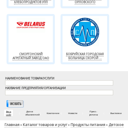
ХЛЕБОПРОДУКТОВ УПП
ОРЛОВСКОГО
СМОРГОНСКИЙ
БОБРУЙСКАЯ ГОРОДСКАЯ
АГРЕГАТНЫЙ ЗАВОД ОАО
БОЛЬНИЦА СКОРОЙ ...
НАИМЕНОВАНИЕ ТОВАРА/УСЛУГИ
НАЗВАНИЕ ПРЕДПРИЯТИЯ/ОРГАНИЗАЦИИ
Весь
Доска
Пресс-
|
|
Компании
|
Новости
|
|
Выставки
сайт
объявлений
релизы
Главная
Каталог товаров и услуг
Продукты питания
Детское
»
»
»