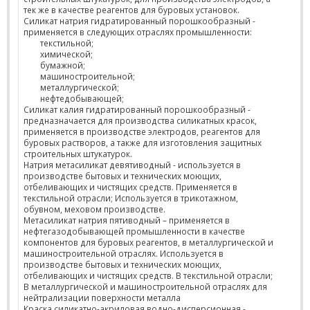
тек же в качестве реагентов для буровых установок.
Силикат натрия гидратированный порошкообразный -
применяется в следующих отраслях промышленности:
текстильной;
химической;
бумажной;
машиностроительной;
металлургической;
нефтедобывающей;
Силикат калия гидратированный порошкообразный -
предназначается для производства силикатных красок,
применяется в производстве электродов, реагентов для
буровых растворов, а также для изготовления защитных
строительных штукатурок.
Натрия метасиликат девятиводный - используется в
производстве бытовых и технических моющих,
отбеливающих и чистящих средств. Применяется в
текстильной отрасли; Используется в трикотажном,
обувном, меховом производстве.
Метасиликат натрия пятиводный – применяется в
нефтегазодобывающей промышленности в качестве
компонентов для буровых реагентов, в металлургической и
машиностроительной отраслях. Используется в
производстве бытовых и технических моющих,
отбеливающих и чистящих средств. В текстильной отрасли;
В металлургической и машиностроительной отраслях для
нейтрализации поверхности металла
Краска силикатно-акриловая водно-дисперсионная -