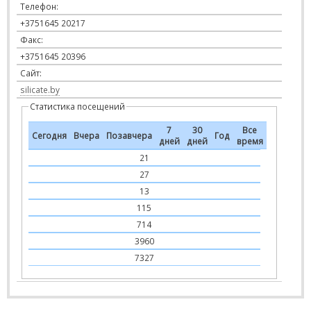
Телефон:
+3751645 20217
Факс:
+3751645 20396
Сайт:
silicate.by
Статистика посещений
7
30
Все
Сегодня
Вчера
Позавчера
Год
дней
дней
время
21
27
13
115
714
3960
7327