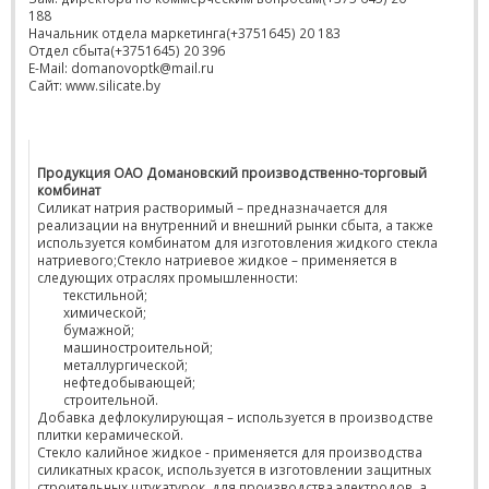
188
Начальник отдела маркетинга(+3751645) 20 183
Отдел сбыта(+3751645) 20 396
E-Mail: domanovoptk@mail.ru
Сайт: www.silicate.by
Продукция ОАО Домановский производственно-торговый
комбинат
Силикат натрия растворимый – предназначается для
реализации на внутренний и внешний рынки сбыта, а также
используется комбинатом для изготовления жидкого стекла
натриевого;Стекло натриевое жидкое – применяется в
следующих отраслях промышленности:
текстильной;
химической;
бумажной;
машиностроительной;
металлургической;
нефтедобывающей;
строительной.
Добавка дефлокулирующая – используется в производстве
плитки керамической.
Стекло калийное жидкое - применяется для производства
силикатных красок, используется в изготовлении защитных
строительных штукатурок, для производства электродов, а