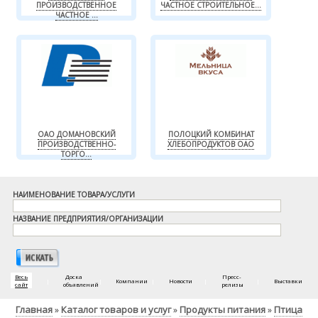
ПРОИЗВОДСТВЕННОЕ
ЧАСТНОЕ СТРОИТЕЛЬНОЕ...
ЧАСТНОЕ ...
ОАО ДОМАНОВСКИЙ
ПОЛОЦКИЙ КОМБИНАТ
ПРОИЗВОДСТВЕННО-
ХЛЕБОПРОДУКТОВ ОАО
ТОРГО...
НАИМЕНОВАНИЕ ТОВАРА/УСЛУГИ
НАЗВАНИЕ ПРЕДПРИЯТИЯ/ОРГАНИЗАЦИИ
Весь
Доска
Пресс-
|
|
Компании
|
Новости
|
|
Выставки
сайт
объявлений
релизы
Главная
Каталог товаров и услуг
Продукты питания
Птица
»
»
»