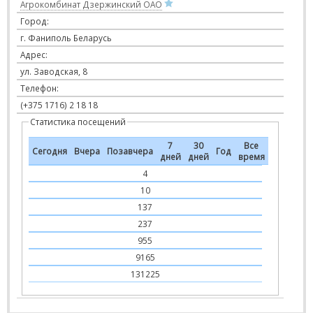
Агрокомбинат Дзержинский ОАО
Город:
г. Фаниполь Беларусь
Адрес:
ул. Заводская, 8
Телефон:
(+375 1716) 2 18 18
Статистика посещений
7
30
Все
Сегодня
Вчера
Позавчера
Год
дней
дней
время
4
10
137
237
955
9165
131225