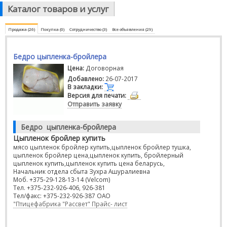
Каталог товаров и услуг
Продажа (26)
Покупка (0)
Сотрудничество (3)
Все объявления (29)
Бедро цыпленка-бройлера
Цена:
Договорная
Добавлено:
26-07-2017
В закладки:
Версия для печати:
Отправить заявку
Бедро цыпленка-бройлера
Цыпленок бройлер купить
мясо цыпленок бройлер купить,цыпленок бройлер тушка,
цыпленок бройлер цена,цыпленок купить, бройлерный
цыпленок купить,цыпленок купить цена беларусь,
Начальник отдела сбыта Зухра Ашуралиевна
Моб. +375-29-128-13-14 (Velcom)
Тел. +375-232-926-406, 926-381
Тел/факс: +375-232-926-387 ОАО
"Птицефабрика "Рассвет" Прайс- лист