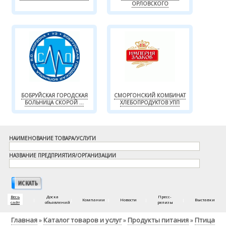
ОРЛОВСКОГО
БОБРУЙСКАЯ ГОРОДСКАЯ
СМОРГОНСКИЙ КОМБИНАТ
БОЛЬНИЦА СКОРОЙ ...
ХЛЕБОПРОДУКТОВ УПП
НАИМЕНОВАНИЕ ТОВАРА/УСЛУГИ
НАЗВАНИЕ ПРЕДПРИЯТИЯ/ОРГАНИЗАЦИИ
Весь
Доска
Пресс-
|
|
Компании
|
Новости
|
|
Выставки
сайт
объявлений
релизы
Главная
Каталог товаров и услуг
Продукты питания
Птица
»
»
»