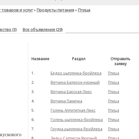
 товаров и услуг
Продукты питания
Птица
»
»
ство (3)
Все объявления (29)
Название
Раздел
Отправить
заявку
1.
Бедро цыпленка-бройлера
Птица
2.
Ветчина Балерон куриный
Птица
3.
Ветчина Барская Люкс
Птица
4.
Ветчина Паничка
Птица
5.
Голень Аппетитная Люкс
Птица
6.
Голень цыпленка-бройлера
Птица
7.
Грудка цыпленка-бройлера
Птица
 кускового
8.
Зельц Салтисон Вкусный
Птица