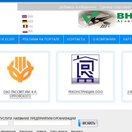
|
Добавить в избранное
Сделать стартовой
ENG
GER
ITA
POL
 И УСЛУГ
РЕКЛАМА НА ПОРТАЛЕ
КОНТАКТЫ
О КОМПАНИИ
КАРТ
ОАО РАССВЕТ ИМ. К.П.
РЕКОНСТРУКЦИЯ ООО
2-
ОРЛОВСКОГО
/УСЛУГИ
НАЗВАНИЕ ПРЕДПРИЯТИЯ/ОРГАНИЗАЦИИ
а объявлений
|
Компании
|
Новости
|
Пресс-релизы
|
Выставки