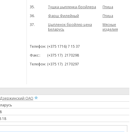
35.
Тушка цыпленка-бройлера
Птица
36.
Фарш Филейный
Птица
37.
Цыпленок бройлер цена
Мясные
Беларусь
изделия
Телефон:
(+375 1716) 7 15 37
Факс::
(+375 17)
2170298
Телефон
:
(+375 17)
217029
7
 Дзержинский ОАО
еларусь
8
8 18