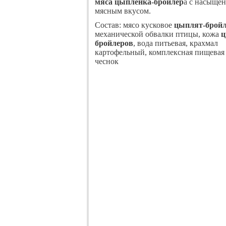
мяса цыпленка-бройлер
а с насыще
мясным вкусом.
Состав: мясо кусковое
цыплят-брой
механической обвалки птицы, кожа
ц
бройлеров
, вода питьевая, крахмал
картофельный, комплексная пищевая 
чеснок