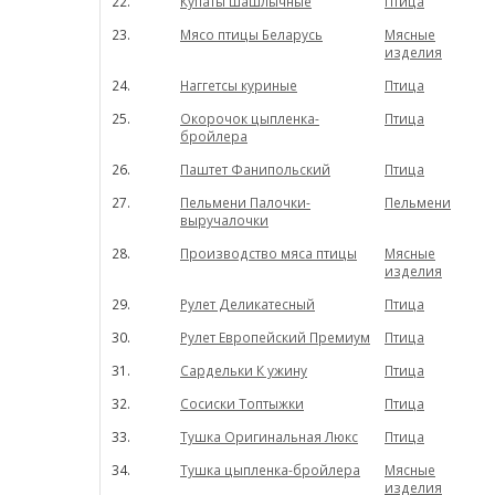
22.
Купаты шашлычные
Птица
23.
Мясо птицы Беларусь
Мясные
изделия
24.
Наггетсы куриные
Птица
25.
Окорочок цыпленка-
Птица
бройлера
26.
Паштет Фанипольский
Птица
27.
Пельмени Палочки-
Пельмени
выручалочки
28.
Производство мяса птицы
Мясные
изделия
29.
Рулет Деликатесный
Птица
30.
Рулет Европейский Премиум
Птица
31.
Сардельки К ужину
Птица
32.
Сосиски Топтыжки
Птица
33.
Тушка Оригинальная Люкс
Птица
34.
Тушка цыпленка-бройлера
Мясные
изделия