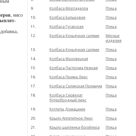
нным
9.
Колбаса Мортаделла
Птица
леров
, мясо
10.
Колбаса Балыковая
Птица
ыплят-
11.
Колбаса Гусарская
Птица
добавка,
12.
Колбаса Коньячная салями
Мясные
изделия
13.
Колбаса Коньячная салями
Птица
14.
Колбаса Мазовецкая
Птица
15.
Колбаса Пастрома Нежная
Птица
16.
Колбаса Прима Люкс
Птица
17.
Колбаса Селянская Премиум
Птица
18.
Колбаса Сервелат
Птица
бутербродный люкс
19.
Котлеты Домашние
Птица
20.
Крыло Аппетитное Люкс
Птица
21.
Крыло цыпленка-бройлера
Птица