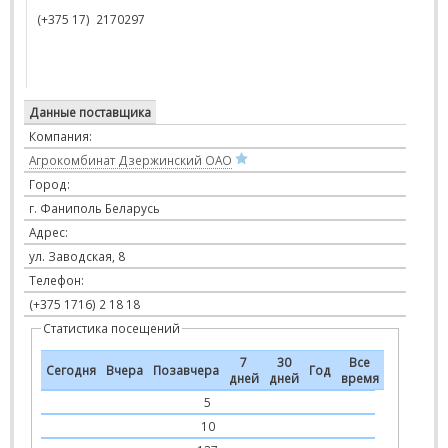
(+375 17)
217029
7
Данные поставщика
Компания:
Агрокомбинат Дзержинский ОАО
Город:
г. Фаниполь Беларусь
Адрес:
ул. Заводская, 8
Телефон:
(+375 1716) 2 18 18
Статистика посещений
7
30
Все
Сегодня
Вчера
Позавчера
Год
дней
дней
время
5
10