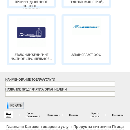
ПРОИЗВОДСТВЕННОЕ
БЕЛТЕПЛОМАШСТРОЙ)
ЧАСТНОЕ ...
ЭТАЛОНИНЖЕНИРИНГ
АЛЬЯНСПЛАСТ ООО
ЧАСТНОЕ СТРОИТЕЛЬНОЕ...
НАИМЕНОВАНИЕ ТОВАРА/УСЛУГИ
НАЗВАНИЕ ПРЕДПРИЯТИЯ/ОРГАНИЗАЦИИ
Весь
Доска
Пресс-
|
|
Компании
|
Новости
|
|
Выставки
сайт
объявлений
релизы
Главная
Каталог товаров и услуг
Продукты питания
Птица
»
»
»