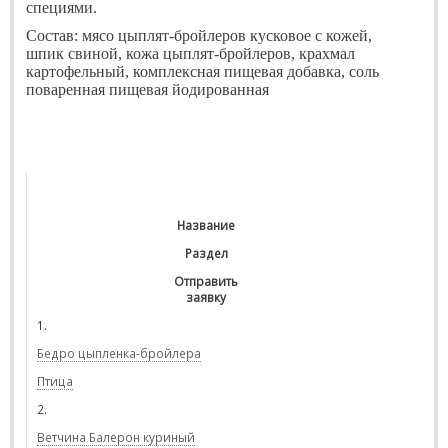
специями.
Состав:
мясо цыплят-бройлеров кусковое с кожей,
шпик свиной, кожа цыплят-бройлеров, крахмал
картофельный, комплексная пищевая добавка, соль
поваренная пищевая йодированная
Название
Раздел
Отправить
заявку
1.
Бедро цыпленка-бройлера
Птица
2.
Ветчина Балерон куриный