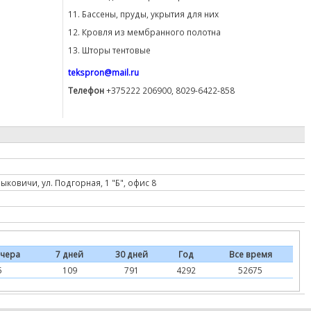
11. Бассены, пруды, укрытия для них
12. Кровля из мембранного полотна
13. Шторы тентовые
tekspron@mail.ru
Телефон
+375222 206900, 8029-6422-858
ыковичи, ул. Подгорная, 1 "Б", офис 8
чера
7 дней
30 дней
Год
Все время
5
109
791
4292
52675