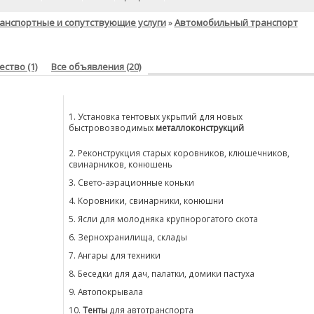
анспортные и сопутствующие услуги
Автомобильный транспорт
»
ство (1)
Все объявления (20)
1. Установка тентовых укрытий для новых
быстровозводимых
металлоконструкций
2. Реконструкция старых коровников, клюшечников,
свинарников, конюшень
3. Свето-аэрационные коньки
4. Коровники, свинарники, конюшни
5. Ясли для молодняка крупнорогатого скота
6. Зернохранилища, склады
7. Ангары для техники
8. Беседки для дач, палатки, домики пастуха
9. Автопокрывала
10.
Тенты
для автотранспорта