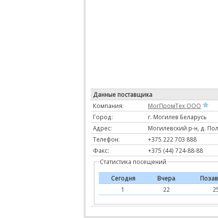
Данные поставщика
Компания:
МогПромТех ООО
Город:
г. Могилев Беларусь
Адрес:
Могилевский р-н, д. Пол
Телефон:
+375 222 703 888
Факс:
+375 (44) 724-88-88
Статистика посещений
Сегодня
Вчера
Позав
1
22
2