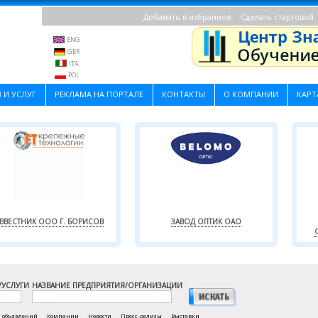
|
Добавить в избранное
Сделать стартовой
ENG
GER
ITA
POL
 И УСЛУГ
РЕКЛАМА НА ПОРТАЛЕ
КОНТАКТЫ
О КОМПАНИИ
КАРТ
ВВЕСТНИК ООО Г. БОРИСОВ
ЗАВОД ОПТИК ОАО
/УСЛУГИ
НАЗВАНИЕ ПРЕДПРИЯТИЯ/ОРГАНИЗАЦИИ
а объявлений
|
Компании
|
Новости
|
Пресс-релизы
|
Выставки