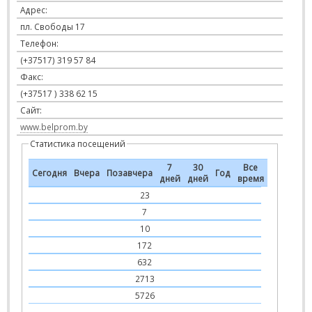
Адрес:
пл. Свободы 17
Телефон:
(+37517) 319 57 84
Факс:
(+37517 ) 338 62 15
Сайт:
www.belprom.by
Статистика посещений
7
30
Все
Сегодня
Вчера
Позавчера
Год
дней
дней
время
23
7
10
172
632
2713
5726