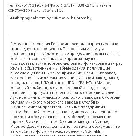
Тел. (+37517) 319 57 84 Факс. (+37517 ) 338 62 15 Главный
конструктор (+37517) 342 61 55
E-Mail: bpp@belprom.by Сайт: www.belprom.by
С момента основания Белпромпроектом запроектировано
свыше двух тысяч объектов. По проектам института
построены в республике и за ее пределами промышленные
комплексы, современные предприятия, научно-
исследовательские, торгово-деловые и финансовые центры,
жилые, общественные и учебные здания, получившие
высокую оценку и широкое признание. Среди них: завод
электронно-вычислительных машин, часовой завод, завод
холодильников, НПО «Центр», НПО « ГРАНАТ» в Минске,
ковровый комбинат, электроламповый завод, завод
газовой аппаратуры в г. Брест, завод электродвигателей в
Лунинце, филиал Минского тракторного завода в Сморгони,
филиал Минского моторного завода в Столбцах.
В активе Белпромпроекта уникальные предприятия
автомобильной промышленности, автосалоны, центры по
продаже и обслуживанию автомобилей, современные
гаражи. В их числе: автомобильные заводы в Минске,
Мозыре, Дзержинске, центры по продаже и обслужыванию
автомобилей фирм «Мерседес-Бенс», «БМВ-РиМи»,