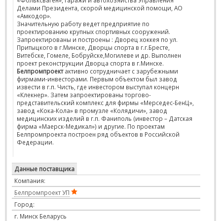
«Фольксваген», гаражи и автохозяйства Управления
Делами Президента, скорой медицинской помощи, АО
«Амкодор».
Значительную работу ведет предприятие по
проектированию крупных спортивных сооружений.
Запроектированы и построены : Дворец хоккея по ул.
Притыцкого в г.Минске, Дворцы спорта в г.г.Бресте,
Витебске, Гомеле, Бобруйске,Могилеве и др. Выполнен
проект реконструкции Дворца спорта в г.Минске.
Белпромпроект
активно сотрудничает с зарубежными
фирмами-инвесторами. Первым объектом был завод
извести в г.п. Чисть, где инвестором выступал концерн
«Клекнер». Затем запроектированы торгово-
представительский комплекс для фирмы «Мерседес-БенЦ»,
завод «Кока-Кола» в промузле «Колядичи», завод
медицинских изделий в г.п. Фаниполь (инвестор – Датская
фирма «Маерск-Медикал») и другие. По проектам
Белпромпроекта построен ряд объектов в Российской
Федерации.
Данные поставщика
Компания:
Белпромпроект УП
Город:
г. Минск Беларусь