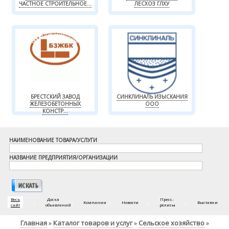
ЧАСТНОЕ СТРОИТЕЛЬНОЕ...
ЛЕСХОЗ ГЛХУ
БРЕСТСКИЙ ЗАВОД
СИНКЛИНАЛЬ ИЗЫСКАНИЯ
ЖЕЛЕЗОБЕТОННЫХ
ООО
КОНСТР...
НАИМЕНОВАНИЕ ТОВАРА/УСЛУГИ
НАЗВАНИЕ ПРЕДПРИЯТИЯ/ОРГАНИЗАЦИИ
Весь
Доска
Пресс-
|
|
Компании
|
Новости
|
|
Выставки
сайт
объявлений
релизы
Главная
Каталог товаров и услуг
Сельское хозяйство
»
»
»