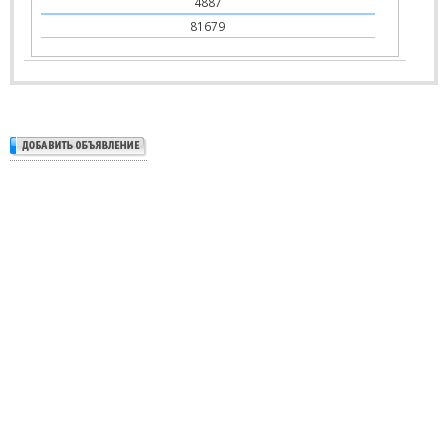
4887
81679