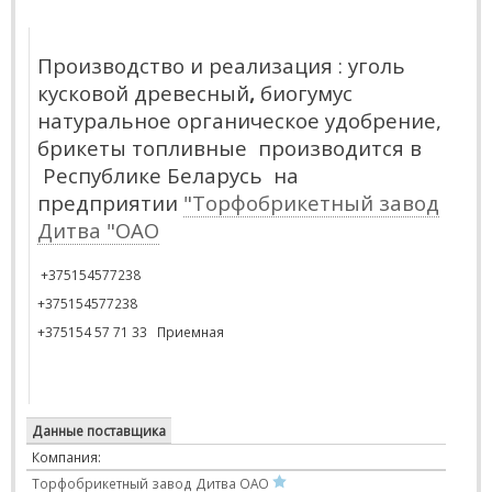
Производство и реализация :
yголь
кусковой
древесный
,
биогумус
натуральное органическое удобрение,
брикеты топливные
производится в
Республике Беларусь на
предприятии
"Торфобрикетный завод
Дитва "ОАО
+375154577238
+375154577238
+375154 57 71 33 Приемная
Данные поставщика
Компания:
Торфобрикетный завод Дитва ОАО