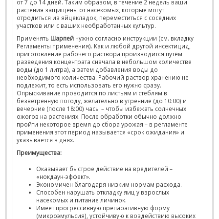
от 7 до 14 дней. Таким образом, в течение 2 недель ваши
растения защищены от насекомых, которые могут
отродиться из яйцекладок, переместиться с соседних
участков или с ваших необработанных культур.
Применять
Шарпей
нужно согласно инструкции (см. вкладку
Регламенты применения). Как и любой другой инсектицид,
приготовление рабочего раствора производится путём
разведения концентрата сначала в небольшом количестве
воды (до 1 литра), а затем добавления воды до
необходимого количества. Рабочий раствор хранению не
подлежит, то есть использовать его нужно сразу.
Опрыскивание проводится по листьям и стеблям в
безветренную погоду, желательно в утренние (до 10:00) и
вечерние (после 18:00) часы – чтобы избежать солнечных
ожогов на растениях. После обработки обычно должно
пройти некоторое время до сбора урожая – в регламенте
применения этот период называется «срок ожидания» и
указывается в днях.
Преимущества:
Оказывает быстрое действие на вредителей –
«нокдаун-эффект».
Экономичен благодаря низким нормам расхода.
Способен нарушать откладку яиц у взрослых
насекомых и питание личинок.
Имеет прогрессивную препаративную форму
(микроэмульсия), устойчивую к воздействию высоких