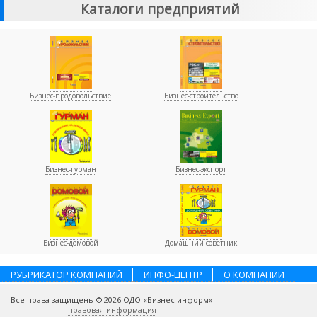
Каталоги предприятий
Бизнес-продовольствие
Бизнес-строительство
Бизнес-гурман
Бизнес-экспорт
Бизнес-домовой
Домашний советник
РУБРИКАТОР КОМПАНИЙ
ИНФО-ЦЕНТР
О КОМПАНИИ
НАШИ ПАРТНЕРЫ
УСЛУГИ
ПОМОЩЬ
ВАКАНСИИ
Все права защищены © 2026 ОДО «Бизнес-информ»
КОНТАКТЫ
правовая информация