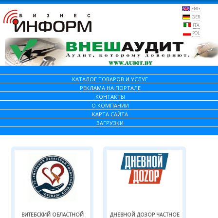
ENG
GER
ITA
POL
КАТАЛОГ ТОВАРОВ И УСЛУГ
РЕКЛАМА НА ПОРТАЛЕ
КОНТАКТЫ
О КОМПАНИИ
КАРТА САЙТА
ЗАГРУЗКИ
ВИТЕБСКИЙ ОБЛАСТНОЙ
ДНЕВНОЙ ДОЗОР ЧАСТНОЕ