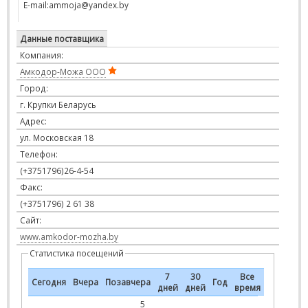
E-mail:ammoja@yandex.by
Данные поставщика
Компания:
Амкодор-Можа ООО
Город:
г. Крупки Беларусь
Адрес:
ул. Московская 18
Телефон:
(+3751796)26-4-54
Факс:
(+3751796) 2 61 38
Сайт:
www.amkodor-mozha.by
Статистика посещений
7
30
Все
Сегодня
Вчера
Позавчера
Год
дней
дней
время
5