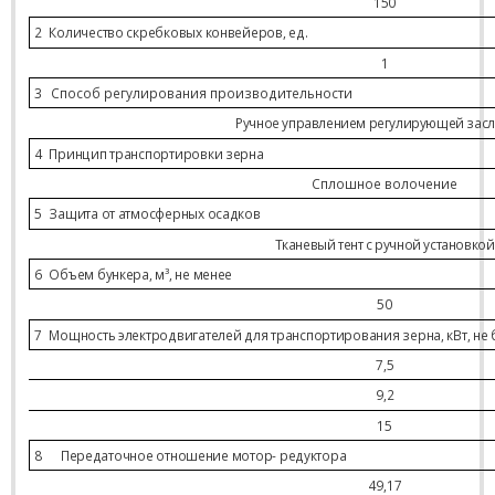
150
2
Количество скребковых конвейеров, ед.
1
3
Способ регулирования производительности
Ручное управлением регулирующей зас
4
Принцип транспортировки зерна
Сплошное волочение
5
Защита от атмосферных осадков
Тканевый тент с ручной установкой
6
Объем бункера, м³, не менее
50
7
Мощность электродвигателей для транспортирования зерна, кВт, не
7,5
9,2
15
8
Передаточное отношение мотор- редуктора
4
9
,
17