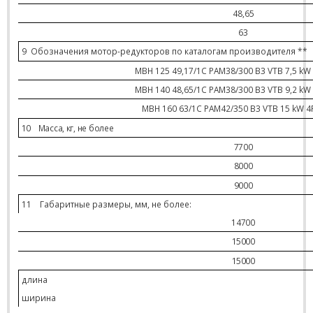
48,65
63
9
Обозначения мотор-редукторов по каталогам производителя
**
MBH 125 49,17/1C PAM38/300 B3 VTB 7,5 kW 
MBH 140 48,65/1C PAM38/300 B3 VTB 9,2 kW 
MBH 160 63/1C PAM42/350 B3 VTB 15 kW 4
10
Масса, кг, не более
7700
8000
9000
11
Габаритные размеры, мм, не более:
147
00
15000
15000
длина
ширина