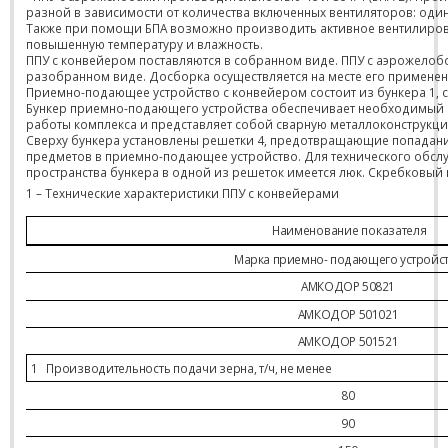
разной в зависимости от количества включенных вентиляторов: один – 4
Также при помощи БПА возможно производить активное вентилиро
повышенную температуру и влажность.
ППУ с конвейером поставляются в собранном виде. ППУ с аэрожелобо
разобранном виде. Досборка осуществляется на месте его применен
Приемно-подающее устройство с конвейером состоит из бункера 1, ск
Бункер приемно-подающего устройства обеспечивает необходимый 
работы комплекса и представляет собой сварную металлоконструкци
Сверху бункера установлены решетки 4, предотвращающие попадан
предметов в приемно-подающее устройство. Для технического обсл
пространства бункера в одной из решеток имеется люк. Скребковый
1 – Технические характеристики ППУ с конвейерами
Наименование показателя
Марка приемно- подающего устройс
АМКОДОР 50821
АМКОДОР 501021
АМКОДОР 501
5
21
1
Производительность подачи зерна, т/ч, не менее
80
90