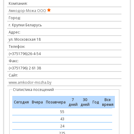
Компания:
Амкодор-Можа ООО
Город:
г. Крупки Беларусь
Адрес:
ул. Московская 18
Телефон:
(+3751796)26-4-54
Факс:
(+3751796) 2 61 38
Сайт:
www.amkodor-mozha.by
Статистика посещений
7
30
Все
Сегодня
Вчера
Позавчера
Год
дней
дней
время
55
43
24
225