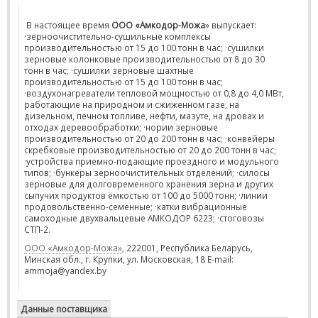
В настоящее время
ООО «Амкодор-Можа
» выпускает:
·зерноочистительно-сушильные комплексы
производительностью от 15 до 100 тонн в час; ·сушилки
зерновые колонковые производительностью от 8 до 30
тонн в час; ·сушилки зерновые шахтные
производительностью от 15 до 100 тонн в час;
·воздухонагреватели тепловой мощностью от 0,8 до 4,0 МВт,
работающие на природном и сжиженном газе, на
дизельном, печном топливе, нефти, мазуте, на дровах и
отходах деревообработки; ·нории зерновые
производительностью от 20 до 200 тонн в час; ·конвейеры
скребковые производительностью от 20 до 200 тонн в час;
·устройства приемно-подающие проездного и модульного
типов; ·бункеры зерноочистительных отделений; ·силосы
зерновые для долговременного хранения зерна и других
сыпучих продуктов ёмкостью от 100 до 5000 тонн; ·линии
продовольственно-семенные; ·катки вибрационные
самоходные двухвальцевые АМКОДОР 6223; ·стоговозы
СТП-2.
ООО «Амкодор-Можа»
, 222001, Республика Беларусь,
Минская обл., г. Крупки, ул. Московская, 18 E-mail:
ammoja@yandex.by
Данные поставщика