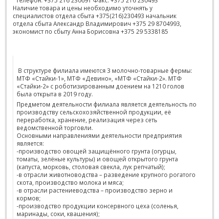
Телефон: +375 216 230691 Факс: +375 216 230493
Наличие товара и цены необходимо уточнять у
специалистов отдела сбыта +375(216)230493 начальник
отдела сбыта Александр Владимирович +375 29 8704993,
экономист по сбыту Анна Борисовна +375 29 5338185
В структуре филиала имеются 3 молочно-товарные фермы:
МТФ «Стайки-1», МТФ «Девино», «МТФ «Стайки-2». МТФ
«Стайки-2» с роботизированным доением на 1210 голов
была открыта в 2019 году.
Предметом деятельности филиала является деятельность по
производству сельскохозяйственной продукции, её
переработка, хранение, реализация через сеть
ведомственной торговли.
Основными направлениями деятельности предприятия
является:
-производство овощей защищённого грунта (огурцы,
томаты, зелёные культуры) и овощей открытого грунта
(капуста, морковь, столовая свекла, лук репчатый);
-в отрасли животноводства – разведение крупного рогатого
скота, производство молока и мяса;
-в отрасли растениеводства – производство зерно и
кормов;
-производство продукции консервного цеха (соленья,
маринады, соки, квашения);