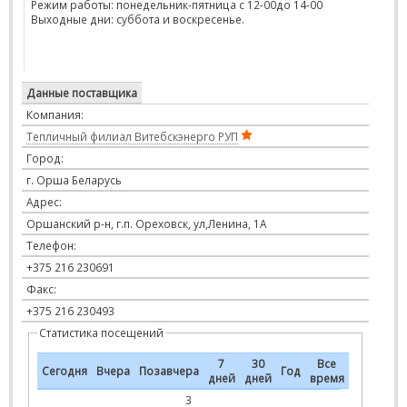
Режим работы: понедельник-пятница с 12-00до 14-00
Выходные дни: суббота и воскресенье.
Данные поставщика
Компания:
Тепличный филиал Витебскэнерго РУП
Город:
г. Орша Беларусь
Адрес:
Оршанский р-н, г.п. Ореховск, ул,Ленина, 1А
Телефон:
+375 216 230691
Факс:
+375 216 230493
Статистика посещений
7
30
Все
Сегодня
Вчера
Позавчера
Год
дней
дней
время
3