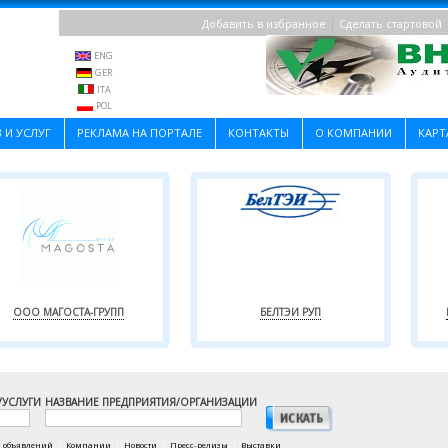
|
Добавить в избранное
Сделать стартовой
ENG
GER
ITA
POL
 И УСЛУГ
РЕКЛАМА НА ПОРТАЛЕ
КОНТАКТЫ
О КОМПАНИИ
КАРТ
ООО МАГОСТА-ГРУПП
БЕЛТЭИ РУП
/УСЛУГИ
НАЗВАНИЕ ПРЕДПРИЯТИЯ/ОРГАНИЗАЦИИ
а объявлений
|
Компании
|
Новости
|
Пресс-релизы
|
Выставки