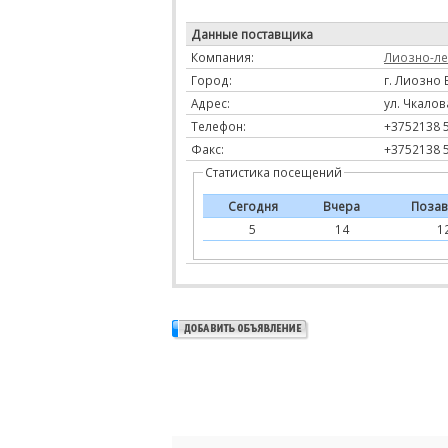
Данные поставщика
Компания:
Лиозно-ле
Город:
г. Лиозно 
Адрес:
ул. Чкалов
Телефон:
+3752138 
Факс:
+3752138 
Статистика посещений
Сегодня
Вчера
Позав
5
14
1