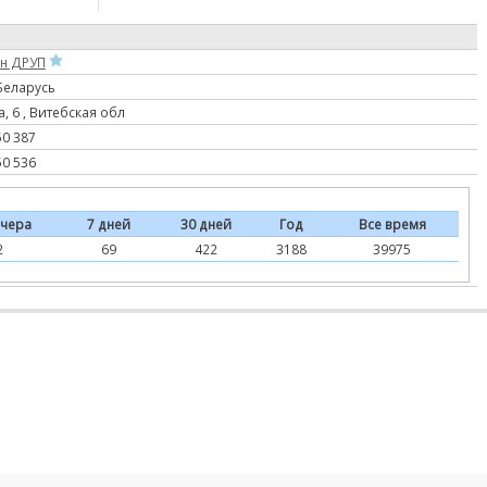
н ДРУП
Беларусь
а, 6 , Витебская обл
50 387
50 536
чера
7 дней
30 дней
Год
Все время
2
69
422
3188
39975