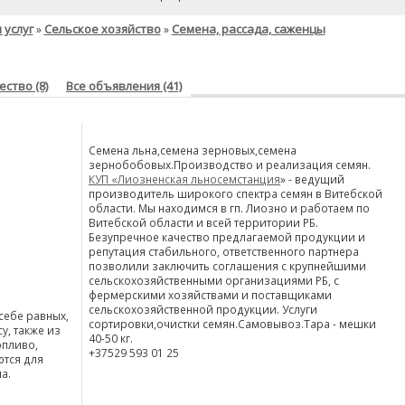
 услуг
Сельское хозяйство
Семена, рассада, саженцы
»
»
ство (8)
Все объявления (41)
Семена льна,семена зерновых,семена
зернобобовых.Производство и реализация семян.
КУП «Лиозненская льносемстанция
» - ведущий
производитель широкого спектра семян в Витебской
области. Мы находимся в гп. Лиозно и работаем по
Витебской области и всей территории РБ.
Безупречное качество предлагаемой продукции и
репутация стабильного, ответственного партнера
позволили заключить соглашения с крупнейшими
сельскохозяйственными организациями РБ, с
фермерскими хозяйствами и поставщиками
сельскохозяйственной продукции. Услуги
себе равных,
сортировки,очистки семян.Самовывоз.Тара - мешки
у, также из
40-50 кг.
опливо,
+37529 593 01 25
ются для
а.