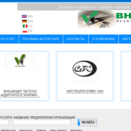
|
Добавить в избранное
Сделать стартовой
ENG
GER
ITA
POL
 И УСЛУГ
РЕКЛАМА НА ПОРТАЛЕ
КОНТАКТЫ
О КОМПАНИИ
КАРТ
ВНЕШАУДИТ ЧАСТНОЕ
ЗАПСПЕЦТЕХСЕРВИС ЗАО
АУДИТОРСКОЕ УНИТАРН...
/УСЛУГИ
НАЗВАНИЕ ПРЕДПРИЯТИЯ/ОРГАНИЗАЦИИ
а объявлений
|
Компании
|
Новости
|
Пресс-релизы
|
Выставки