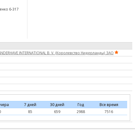
щенко 6-317
ANDERHAVE INTERNATIONAL B. V. (Королевство Нидерланды) ЗАО
чера
7 дней
30 дней
Год
Все время
0
85
659
2988
7516