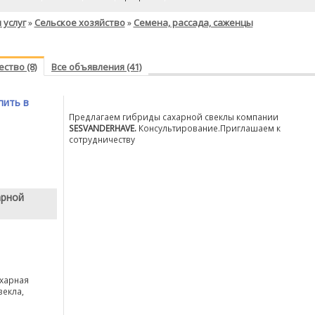
 услуг
Сельское хозяйство
Семена, рассада, саженцы
»
»
ство (8)
Все объявления (41)
пить в
Предлагаем гибриды сахарной свеклы компании
SESVANDERHAVE.
Консультирование.Приглашаем к
сотрудничеству
арной
ахарная
векла,