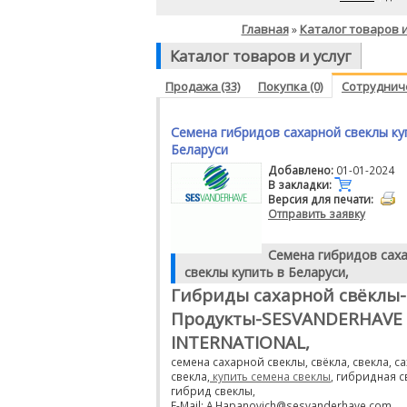
Главная
Каталог товаров и
»
Каталог товаров и услуг
Продажа (33)
Покупка (0)
Сотрудниче
Семена гибридов сахарной свеклы ку
Беларуси
Добавлено:
01-01-2024
В закладки:
Версия для печати:
Отправить заявку
Семена гибридов сах
свеклы купить в Беларуси,
Гибриды сахарной свёклы-
Продукты-SESVANDERHAVE
INTERNATIONAL,
семена сахарной свеклы, свёкла, свекла, с
свекла,
купить семена свеклы
, гибридная с
гибрид свеклы,
E-Mail: A.Hapanovich@sesvanderhave.com