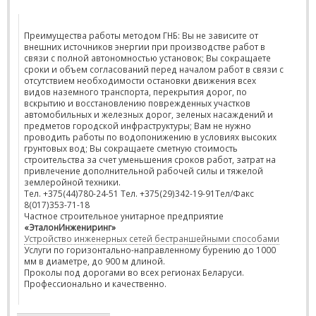
Преимущества работы методом ГНБ: Вы не зависите от
внешних источников энергии при производстве работ в
связи с полной автономностью установок; Вы сокращаете
сроки и объем согласований перед началом работ в связи с
отсутствием необходимости остановки движения всех
видов наземного транспорта, перекрытия дорог, по
вскрытию и восстановлению поврежденных участков
автомобильных и железных дорог, зеленых насаждений и
предметов городской инфраструктуры; Вам не нужно
проводить работы по водопонижению в условиях высоких
грунтовых вод; Вы сокращаете сметную стоимость
строительства за счет уменьшения сроков работ, затрат на
привлечение дополнительной рабочей силы и тяжелой
землеройной техники.
Тел. +375(44)780-24-51 Тел. +375(29)342-19-91Тел/Факс
8(017)353-71-18
Частное строительное унитарное предприятие
«ЭталонИнжениринг»
Устройство инженерных сетей бестраншейными способами
Услуги по горизонтально-направленному бурению до 1000
мм в диаметре, до 900 м длиной.
Проколы под дорогами во всех регионах Беларуси.
Профессионально и качественно.