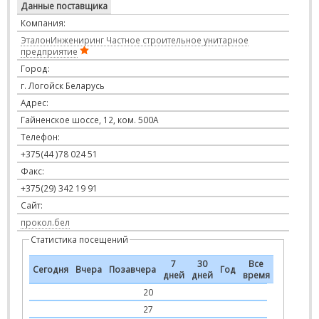
Данные поставщика
Компания:
ЭталонИнжениринг Частное строительное унитарное
предприятие
Город:
г. Логойск Беларусь
Адрес:
Гайненское шоссе, 12, ком. 500А
Телефон:
+375(44 )78 024 51
Факс:
+375(29) 342 19 91
Сайт:
прокол.бел
Статистика посещений
7
30
Все
Сегодня
Вчера
Позавчера
Год
дней
дней
время
20
27