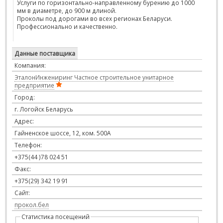
Услуги по горизонтально-направленному бурению до 1000
мм в диаметре, до 900 м длиной.
Проколы под дорогами во всех регионах Беларуси.
Профессионально и качественно.
Данные поставщика
Компания:
ЭталонИнжениринг Частное строительное унитарное
предприятие
Город:
г. Логойск Беларусь
Адрес:
Гайненское шоссе, 12, ком. 500А
Телефон:
+375(44 )78 024 51
Факс:
+375(29) 342 19 91
Сайт:
прокол.бел
Статистика посещений