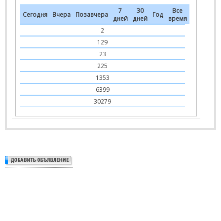
7
30
Все
Сегодня
Вчера
Позавчера
Год
дней
дней
время
2
129
23
225
1353
6399
30279