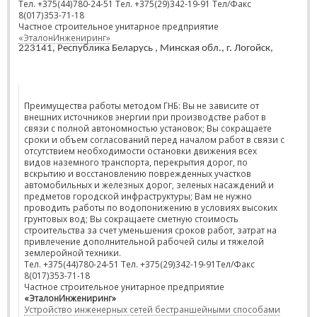
Тел. +375(44)780-24-51 Тел. +375(29)342-19-91 Тел/Факс
8(017)353-71-18
Частное строительное унитарное предприятие
«ЭталонИнжениринг»
223141, Республика Беларусь , Минская обл., г. Логойск,
Преимущества работы методом ГНБ: Вы не зависите от
внешних источников энергии при производстве работ в
связи с полной автономностью установок; Вы сокращаете
сроки и объем согласований перед началом работ в связи с
отсутствием необходимости остановки движения всех
видов наземного транспорта, перекрытия дорог, по
вскрытию и восстановлению поврежденных участков
автомобильных и железных дорог, зеленых насаждений и
предметов городской инфраструктуры; Вам не нужно
проводить работы по водопонижению в условиях высоких
грунтовых вод; Вы сокращаете сметную стоимость
строительства за счет уменьшения сроков работ, затрат на
привлечение дополнительной рабочей силы и тяжелой
землеройной техники.
Тел. +375(44)780-24-51 Тел. +375(29)342-19-91Тел/Факс
8(017)353-71-18
Частное строительное унитарное предприятие
«ЭталонИнжениринг»
Устройство инженерных сетей бестраншейными способами