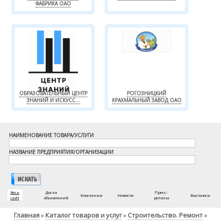
ФАБРИКА ОАО
ОБРАЗОВАТЕЛЬНЫЙ ЦЕНТР
РОГОЗНИЦКИЙ
ЗНАНИЙ И ИСКУСС...
КРАХМАЛЬНЫЙ ЗАВОД ОАО
НАИМЕНОВАНИЕ ТОВАРА/УСЛУГИ
НАЗВАНИЕ ПРЕДПРИЯТИЯ/ОРГАНИЗАЦИИ
Весь
Доска
Пресс-
|
|
Компании
|
Новости
|
|
Выставки
сайт
объявлений
релизы
Главная
Каталог товаров и услуг
Строительство. Ремонт
»
»
»