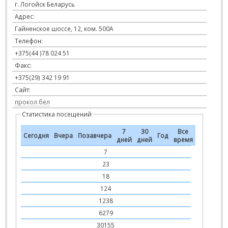
г. Логойск Беларусь
Адрес:
Гайненское шоссе, 12, ком. 500А
Телефон:
+375(44 )78 024 51
Факс:
+375(29) 342 19 91
Сайт:
прокол.бел
Статистика посещений
7
30
Все
Сегодня
Вчера
Позавчера
Год
дней
дней
время
7
23
18
124
1238
6279
30155