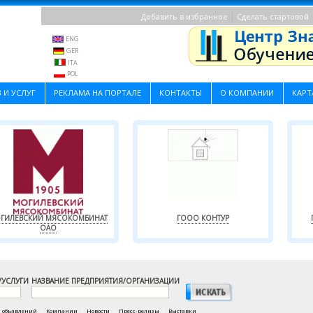
|
Добавить в избранное
Сделать стартовой
ENG
GER
ITA
POL
 И УСЛУГ
РЕКЛАМА НА ПОРТАЛЕ
КОНТАКТЫ
О КОМПАНИИ
КАРТ
ГИЛЕВСКИЙ МЯСОКОМБИНАТ
ГООО КОНТУР
ОАО
/УСЛУГИ
НАЗВАНИЕ ПРЕДПРИЯТИЯ/ОРГАНИЗАЦИИ
а объявлений
|
Компании
|
Новости
|
Пресс-релизы
|
Выставки