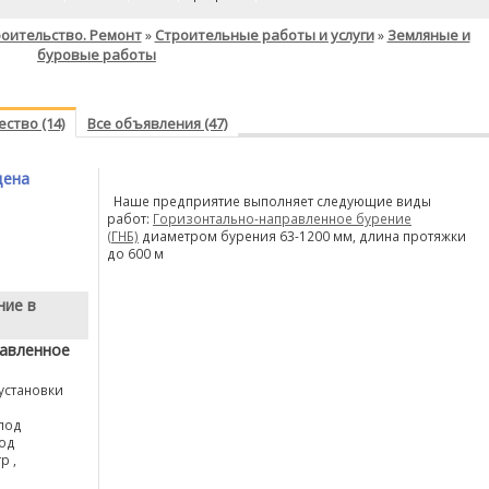
оительство. Ремонт
Строительные работы и услуги
Земляные и
»
»
буровые работы
ство (14)
Все объявления (47)
цена
Наше предприятие выполняет следующие виды
работ:
Горизонтально-направленное бурение
(ГНБ)
диаметром бурения 63-1200 мм, длина протяжки
до 600 м
ние в
равленное
установки
под
тод
р ,