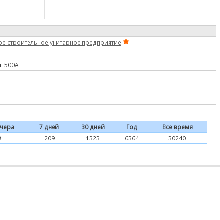
ое строительное унитарное предприятие
. 500А
чера
7 дней
30 дней
Год
Все время
8
209
1323
6364
30240