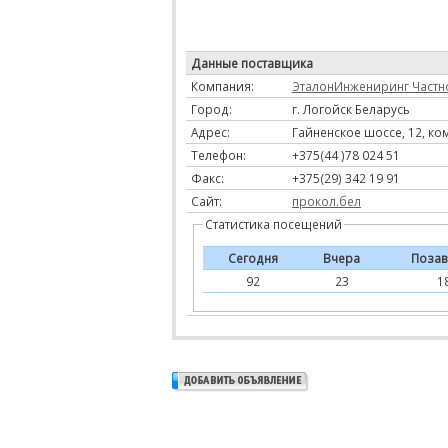
Данные поставщика
Компания:
ЭталонИнжениринг Частн
Город:
г. Логойск Беларусь
Адрес:
Гайненское шоссе, 12, ком
Телефон:
+375(44 )78 024 51
Факс:
+375(29) 342 19 91
Сайт:
прокол.бел
Статистика посещений
Сегодня
Вчера
Позав
92
23
1