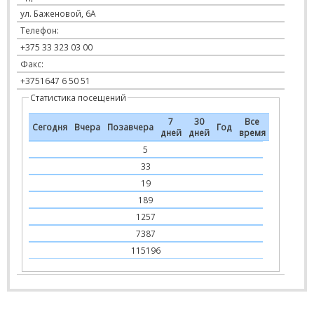
ул. Баженовой, 6А
Телефон:
+375 33 323 03 00
Факс:
+3751647 6 50 51
Статистика посещений
7
30
Все
Сегодня
Вчера
Позавчера
Год
дней
дней
время
5
33
19
189
1257
7387
115196