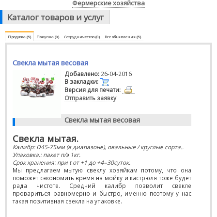
Фермерские хозяйства
Каталог товаров и услуг
Продажа (6)
Покупка (0)
Сотрудничество (0)
Все объявления (6)
Свекла мытая весовая
Добавлено:
26-04-2016
В закладки:
Версия для печати:
Отправить заявку
Свекла мытая весовая
Свекла мытая.
Калибр:
D
45-75мм (в диапазоне), овальные / круглые сорта..
Упаковка.: пакет п/э 1кг.
Срок хранения: при
t
от +1 до +4=30суток.
Мы предлагаем мытую свеклу хозяйкам потому, что она
поможет сэкономить время на мойку и кастрюля тоже будет
рада чистоте. Средний калибр позволит свекле
провариться равномерно и быстро, именно поэтому у нас
такая позитивная свекла на упаковке.