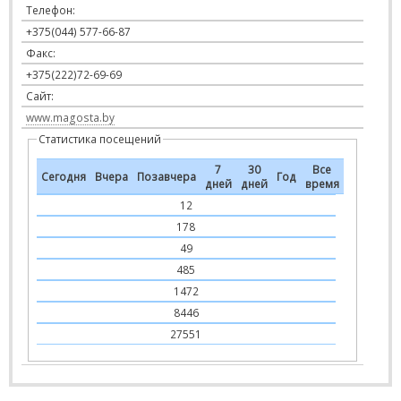
Телефон:
+375(044) 577-66-87
Факс:
+375(222)72-69-69
Сайт:
www.magosta.by
Статистика посещений
7
30
Все
Сегодня
Вчера
Позавчера
Год
дней
дней
время
12
178
49
485
1472
8446
27551