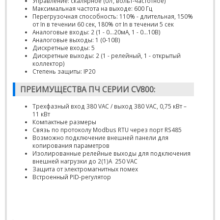
Управление: скалярное (U/f, вольт-частотное)
Максимальная частота на выходе: 600 Гц
Перегрузочная способность: 110% - длительная, 150%
от In в течении 60 сек, 180% от In в течении 5 сек
Аналоговые входы: 2 (1 - 0...20мА, 1 - 0...10В)
Аналоговые выходы: 1 (0-10В)
Дискретные входы: 5
Дискретные выходы: 2 (1 - релейный, 1 - открытый
коллектор)
Степень защиты: IP20
ПРЕИМУЩЕСТВА ПЧ СЕРИИ CV800:
Трехфазный вход 380 VAC / выход 380 VAC, 0,75 кВт –
11 кВт
Компактные размеры
Связь по протоколу Modbus RTU через порт RS485
Возможно подключение внешней панели для
копирования параметров
Изолированные релейные выходы для подключения
внешней нагрузки до 2(1)A 250 VAC
Защита от электромагнитных помех
Встроенный PID-регулятор