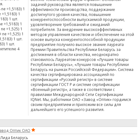
я.
задачей руководства является повышение
nе =1,5183) 1
эффективности производства, поддержание
 =1,5183) 1
достигнутого уровня качества, повышение
183) 1 шт.
конкурентоспособности выпускаемой продукции,
е =1,5183) 1
удовлетворение требований и ожиданий
nе =1,525) 1
потребителя. За внедрение высокоэффективных
nе =1,525) 1
методов управления качеством и обеспечение на этой
,5183) 1 шт.
основе выпуска конкурентоспособной продукции
3) 1 шт.
предприятие получило высокое звание лауреата
ветителю 4
Премии Правительства Республики Беларусь за
достижения в области качества, неоднократно
становилось Лауреатом конкурсов «Лучшие товары
Республики Беларусь», «Лучшие товары Республики
Беларусь на рынках Российской Федерации». Система
качества сертифицирована ассоциацией по
сертификации «Русский регистр» в системе
сертификации ГОСТ Р и системе сертификации
«Военный регистр», а также в соответствии с
правилами Международной Сети Сертификации
IQNet. Мы, работники ОАО «Завод «Оптик» гордимся
своим предприятием и приложим все силы для
дальнейшего его успешного развития.
авод Оптик ОАО
. Лида Беларусь