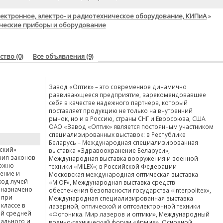
ектронное, электро- и радиотехническое оборудование, КИПиА
»
ческие приборы и оборудование
тво (0)
Все объявления (9)
Завод «Оптик» – это современное динамично
развивающееся предприятие, зарекомендовавшее
себя в качестве надежного партнера, который
поставляет продукцию не только на внутренний
рынок, но и в Россию, страны СНГ и Евросоюза, США.
ОАО «Завод «Оптик» является постоянным участником
специализированных выставок: в Республике
Беларусь – Международная специализированная
ский»
выставка «Здравоохранение Беларуси»,
ния законов
Международная выставка вооружения и военной
можно
техники «MILEX»; в Российской Федерации –
ение и
Московская международная оптическая выставка
ход лучей
«MIOF», Международная выставка средств
дназначено
обеспечения безопасности государства «Interpolitex»,
 при
Международная специализированная выставка
классе в
лазерной, оптической и оптоэлектронной техники
ой средней
«Фотоника. Мир лазеров и оптики», Международный
ального и
военно-технический форум «Армия». Основной