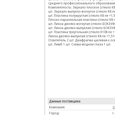
среднего профессионального образовани
Комплектность: Зеркало плоское (стекло К8 
шт. Зеркало выпукло-вогнутое (стекло К8 nе
шт. Пластина полукруглая (стекло К8 nе =1,5
Плоско-параллельная пластина (стекло К8 n
шт. Линза двояко-вогнутая (стекло БОК3УФ 
шт. Линза двояко-выпуклая (стекло БОК3УФ 
шт. Пластина треугольная (стекло К108 nе =1
Линза двояко-выпуклая (стекло К8 nе =1,518
Осветитель 2 шт. Диафрагма щелевая к ос
шт. Лимб 1 шт. Схема модели глаза 1 шт.
Данные поставщика
Компания:
З
Город:
г