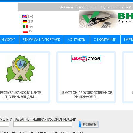
|
Добавить в избранное
Сделать стартовой
ENG
GER
ITA
POL
 И УСЛУГ
РЕКЛАМА НА ПОРТАЛЕ
КОНТАКТЫ
О КОМПАНИИ
КАРТ
РЕСПУБЛИКАНСКИЙ ЦЕНТР
ЦЕМСТРОЙ ПРОИЗВОДСТВЕННОЕ
ГИГИЕНЫ, ЭПИДЕМ...
УНИТАРНОЕ П...
/УСЛУГИ
НАЗВАНИЕ ПРЕДПРИЯТИЯ/ОРГАНИЗАЦИИ
а объявлений
|
Компании
|
Новости
|
Пресс-релизы
|
Выставки