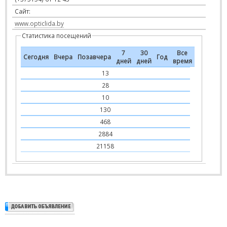
Сайт:
www.opticlida.by
Статистика посещений
7
30
Все
Сегодня
Вчера
Позавчера
Год
дней
дней
время
13
28
10
130
468
2884
21158