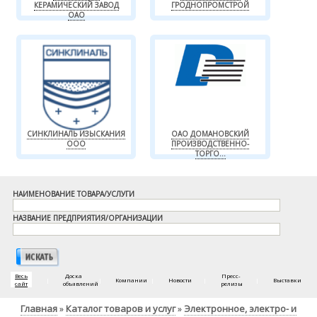
КЕРАМИЧЕСКИЙ ЗАВОД
ГРОДНОПРОМСТРОЙ
ОАО
СИНКЛИНАЛЬ ИЗЫСКАНИЯ
ОАО ДОМАНОВСКИЙ
ООО
ПРОИЗВОДСТВЕННО-
ТОРГО...
НАИМЕНОВАНИЕ ТОВАРА/УСЛУГИ
НАЗВАНИЕ ПРЕДПРИЯТИЯ/ОРГАНИЗАЦИИ
Весь
Доска
Пресс-
|
|
Компании
|
Новости
|
|
Выставки
сайт
объявлений
релизы
Главная
Каталог товаров и услуг
Электронное, электро- и
»
»