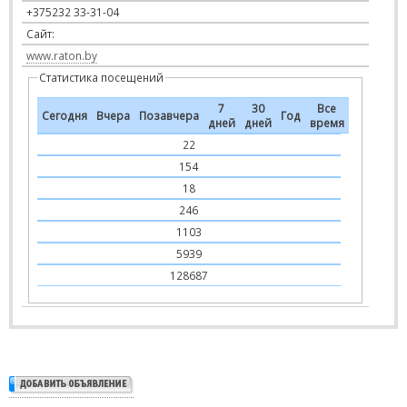
+375232 33-31-04
Сайт:
www.raton.by
Статистика посещений
7
30
Все
Сегодня
Вчера
Позавчера
Год
дней
дней
время
22
154
18
246
1103
5939
128687