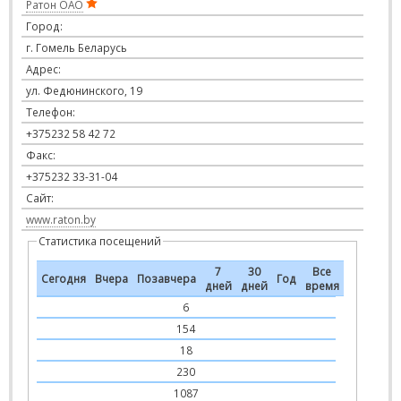
Ратон ОАО
Город:
г. Гомель Беларусь
Адрес:
ул. Федюнинского, 19
Телефон:
+375232 58 42 72
Факс:
+375232 33-31-04
Сайт:
www.raton.by
Статистика посещений
7
30
Все
Сегодня
Вчера
Позавчера
Год
дней
дней
время
6
154
18
230
1087