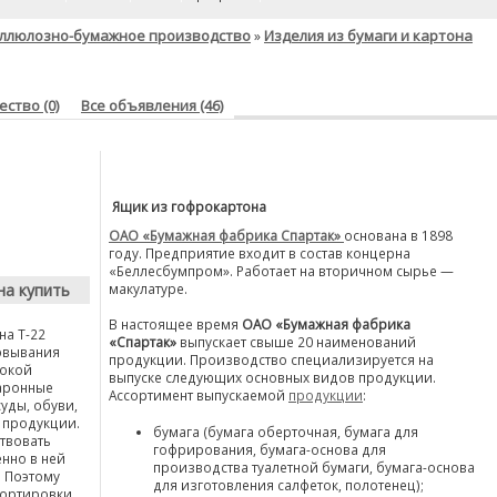
ллюлозно-бумажное производство
Изделия из бумаги и картона
»
ство (0)
Все объявления (46)
Ящик из гофрокартона
ОАО «Бумажная фабрика Спартак»
основана в 1898
году. Предприятие входит в состав концерна
«Беллесбумпром». Работает на вторичном сырье —
на купить
макулатуре.
В настоящее время
ОАО «Бумажная фабрика
на Т-22
«Спартак»
выпускает свыше 20 наименований
ковывания
продукции. Производство специализируется на
сокой
выпуске следующих основных видов продукции.
каронные
Ассортимент выпускаемой
продукции
:
уды, обуви,
 продукции.
бумага (бумага оберточная, бумага для
ствовать
гофрирования, бумага-основа для
нно в ней
производства туалетной бумаги, бумага-основа
. Поэтому
для изготовления салфеток, полотенец);
портировки,