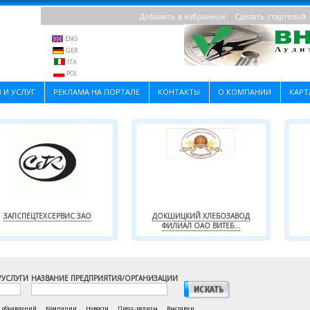
|
Добавить в избранное
Сделать стартовой
ENG
GER
ITA
POL
 И УСЛУГ
РЕКЛАМА НА ПОРТАЛЕ
КОНТАКТЫ
О КОМПАНИИ
КАРТ
ЗАПСПЕЦТЕХСЕРВИС ЗАО
ДОКШИЦКИЙ ХЛЕБОЗАВОД
ФИЛИАЛ ОАО ВИТЕБ...
/УСЛУГИ
НАЗВАНИЕ ПРЕДПРИЯТИЯ/ОРГАНИЗАЦИИ
а объявлений
|
Компании
|
Новости
|
Пресс-релизы
|
Выставки