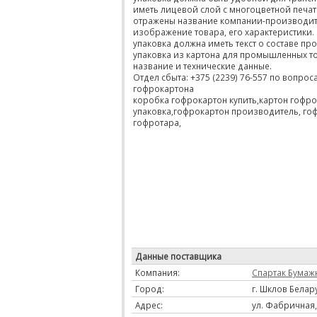
иметь лицевой слой с многоцветной печат
отражены название компании-производит
изображение товара, его характеристики
упаковка должна иметь текст о составе про
упаковка из картона для промышленных т
название и технические данные.
Отдел сбыта: +375 (2239) 76-557 по вопрос
гофрокартона
коробка гофрокартон купить,картон гофр
упаковка,гофрокартон производитель, го
гофротара,
Данные поставщика
Компания:
Спартак Бумаж
Город:
г. Шклов Белар
Адрес:
ул. Фабричная,