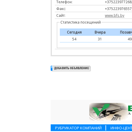
Телефон:
+375223977268
Факс:
+375223976557
Сайт:
www.bfs.by
Статистика посещений
Сегодня
Вчера
Позав
54
31
49
РУБРИКАТОР КОМПАНИЙ
ИНФО-ЦЕН