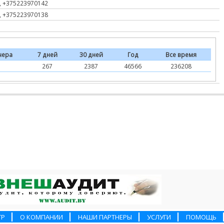
, +375223970142
, +375223970138
чера
7 дней
30 дней
Год
Все время
267
2387
46566
236208
ТР
О КОМПАНИИ
НАШИ ПАРТНЕРЫ
УСЛУГИ
ПОМОЩЬ