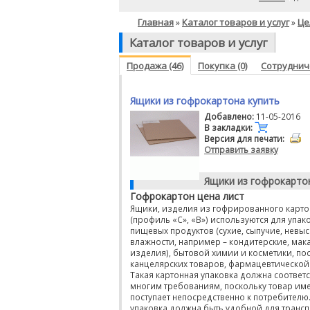
Главная
Каталог товаров и услуг
Це
»
»
Каталог товаров и услуг
Продажа (46)
Покупка (0)
Сотрудниче
Ящики из гофрокартона купить
Добавлено:
11-05-2016
В закладки:
Версия для печати:
Отправить заявку
Ящики из гофрокарто
Гофрокартон цена лист
Ящики, изделия из гофрированного карто
(профиль «С», «В») используются для упа
пищевых продуктов (сухие, сыпучие, невы
влажности, например – кондитерские, ма
изделия), бытовой химии и косметики, пос
канцелярских товаров, фармацевтической
Такая картонная упаковка должна соответ
многим требованиям, поскольку товар име
поступает непосредственно к потребителю
упаковка должна быть удобной для транс