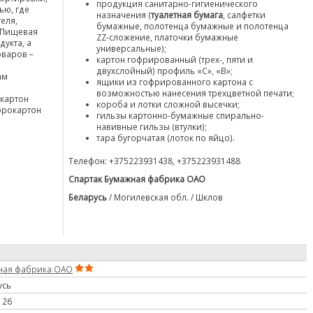
продукция санитарно-гигиенического
ью, где
назначения (
туалетная бумага
, салфетки
еля,
бумажные, полотенца бумажные и полотенца
. Пищевая
ZZ-сложение, платочки бумажные
дукта, а
универсальные);
оваров –
картон гофрированный (трех-, пяти и
двухслойный) профиль «С», «В»;
ам
ящики из гофрированного картона с
возможностью нанесения трехцветной печати;
окартон
короба и лотки сложной высечки;
фрокартон
гильзы картонно-бумажные спирально-
навивные гильзы (втулки);
тара бугорчатая (лоток по яйцо).
Телефон: +375223931438
,
+375223931488
Спартак Бумажная фабрика ОАО
Беларусь
/ Могилевская обл. / Шклов
ная фабрика ОАО
усь
 26