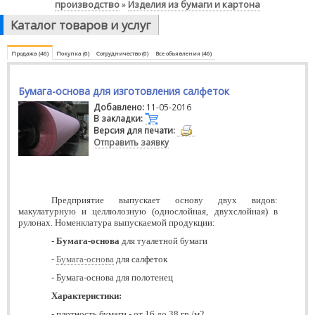
производство
Изделия из бумаги и картона
»
Каталог товаров и услуг
Продажа (46)
Покупка (0)
Сотрудничество (0)
Все объявления (46)
Бумага-основа для изготовления салфеток
Добавлено:
11-05-2016
В закладки:
Версия для печати:
Отправить заявку
Предприятие выпускает основу двух видов:
макулатурную и целлюлозную (однослойная, двухслойная) в
рулонах. Номенклатура выпускаемой продукции:
-
Бумага-основа
для туалетной бумаги
-
Бумага-основа
для салфеток
- Бумага-основа для полотенец
Характеристики:
- плотность бумаги - от 16 до 38 гр./м2