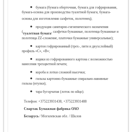
бумага (бумага оберточная, бумага для гофрирования,
бумага-основа для производства туалетной бумаги, бумага-
основа для изготовления салфеток, полотенец);
продукция санитарно-гигиенического назначения
(
, салфетки бумажные, полотенца бумажные и
туалетная бумага
полотенца ZZ-сложение, платочки бумажные универсальные);
картон гофрированный (трех-, пяти и двухслойный)
профиль «С», «В»;
ящики из гофрированного картона с возможностью
нанесения трехцветной печати;
короба и лотки сложной высечки;
гильзы картонно-бумажные спирально-навивные
гильзы (втулки);
тара бугорчатая (лоток по яйцо).
Телефон: +375223931438
,
+375223931488
Спартак Бумажная фабрика ОАО
Беларусь
/ Могилевская обл. / Шклов