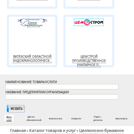
ВИТЕБСКИЙ ОБЛАСТНОЙ
ЦЕМСТРОЙ
ЭНДОКРИНОЛОГИЧЕСК...
ПРОИЗВОДСТВЕННОЕ
УНИТАРНОЕ П...
НАИМЕНОВАНИЕ ТОВАРА/УСЛУГИ
НАЗВАНИЕ ПРЕДПРИЯТИЯ/ОРГАНИЗАЦИИ
Весь
Доска
Пресс-
|
|
Компании
|
Новости
|
|
Выставки
сайт
объявлений
релизы
Главная
Каталог товаров и услуг
Целлюлозно-бумажное
»
»