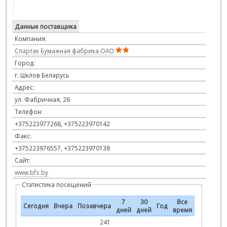
Данные поставщика
Компания:
Спартак Бумажная фабрика ОАО
Город:
г. Шклов Беларусь
Адрес:
ул. Фабричная, 26
Телефон:
+375223977268, +375223970142
Факс:
+375223976557, +375223970138
Сайт:
www.bfs.by
Статистика посещений
7
30
Все
Сегодня
Вчера
Позавчера
Год
дней
дней
время
241