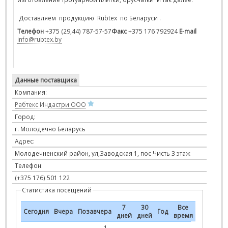
Доставляем продукцию Rubtex по Беларуси .
Телефон
+375 (29,44) 787-57-57
Факс
+375 176 792924
E
-
mail
info
@
rubtex
.
by
Данные поставщика
Компания:
Рабтекс Индастри ООО
Город:
г. Молодечно Беларусь
Адрес:
Молодечненский район, ул,Заводская 1, пос Чисть 3 этаж
Телефон:
(+375 176) 501 122
Статистика посещений
7
30
Все
Сегодня
Вчера
Позавчера
Год
дней
дней
время
1