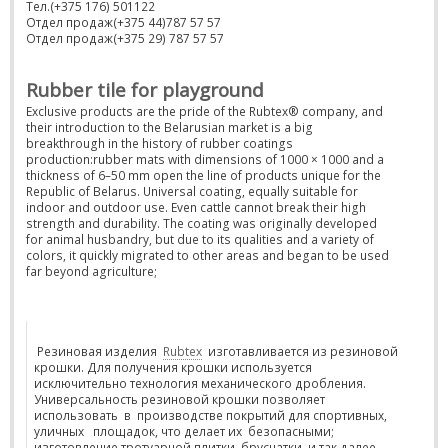
Тел.(+375 176) 501122
Отдел продаж(+375 44)787 57 57
Отдел продаж(+375 29) 787 57 57
Rubber tile for playground
Exclusive products are the pride of the Rubtex® company, and
their introduction to the Belarusian market is a big
breakthrough in the history of rubber coatings
production:rubber mats with dimensions of 1000 × 1000 and a
thickness of 6–50 mm open the line of products unique for the
Republic of Belarus. Universal coating, equally suitable for
indoor and outdoor use. Even cattle cannot break their high
strength and durability. The coating was originally developed
for animal husbandry, but due to its qualities and a variety of
colors, it quickly migrated to other areas and began to be used
far beyond agriculture;
Резиновая изделия
Rubtex
изготавливается из резиновой
крошки. Для получения крошки используется
исключительно технология механического дробления.
Универсальность резиновой крошки позволяет
использовать в производстве покрытий для спортивных,
уличных площадок, что делает их безопасными;
изготовление тротуарной плитки, брусчатки и так далее.