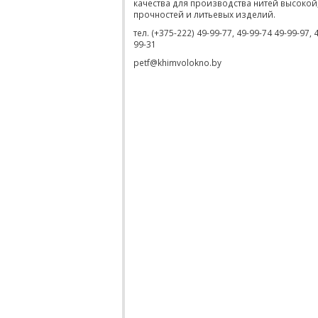
качества для производства нитей высокой
прочностей и литьевых изделий.
тел. (+375-222) 49-99-77, 49-99-74 49-99-97, 
99-31
petf@khimvolokno.by