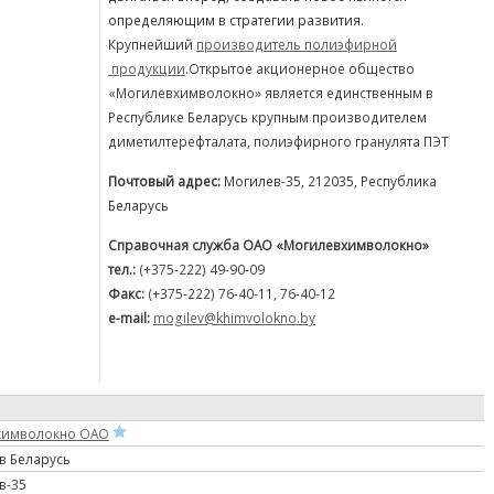
определяющим в стратегии развития.
Крупнейший
производитель полиэфирной
продукции
.
Открытое акционерное общество
«Могилевхимволокно» является единственным в
Республике Беларусь крупным производителем
диметилтерефталата, полиэфирного гранулята ПЭТ
Почтовый адрес:
Могилев-35, 212035, Республика
Беларусь
Справочная служба ОАО «Могилевхимволокно»
тел.:
(+375-222) 49-90-09
Факс:
(+375-222) 76-40-11, 76-40-12
e-mail:
mogilev@khimvolokno.by
химволокно ОАО
ев Беларусь
в-35