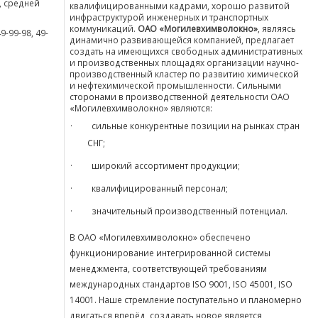
, средней
квалифицированными кадрами, хорошо развитой
инфраструктурой инженерных и транспортных
коммуникаций.
ОАО «Могилевхимволокно»
, являясь
49-99-98, 49-
динамично развивающейся компанией, предлагает
создать на имеющихся свободных административных
и производственных площадях организации научно-
производственный кластер по развитию химической
и нефтехимической промышленности.
Сильными
сторонами в производственной деятельности ОАО
«Могилевхимволокно» являются:
·
сильные конкурентные позиции на рынках стран
СНГ;
·
широкий ассортимент продукции;
·
квалифицированный персонал;
·
значительный производственный потенциал.
В ОАО «Могилевхимволокно» обеспечено
функционирование интегрированной системы
менеджмента, соответствующей требованиям
международных стандартов ISO 9001, ISO 45001, ISO
14001.
Наше стремление поступательно и планомерно
двигаться вперёд, создавать новое является