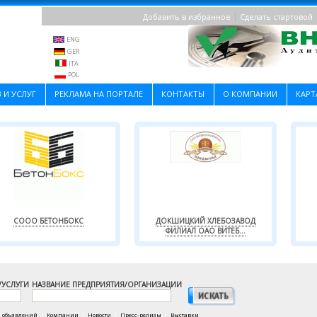
|
Добавить в избранное
Сделать стартовой
ENG
GER
ITA
POL
 И УСЛУГ
РЕКЛАМА НА ПОРТАЛЕ
КОНТАКТЫ
О КОМПАНИИ
КАРТ
СООО БЕТОНБОКС
ДОКШИЦКИЙ ХЛЕБОЗАВОД
ФИЛИАЛ ОАО ВИТЕБ...
/УСЛУГИ
НАЗВАНИЕ ПРЕДПРИЯТИЯ/ОРГАНИЗАЦИИ
а объявлений
|
Компании
|
Новости
|
Пресс-релизы
|
Выставки