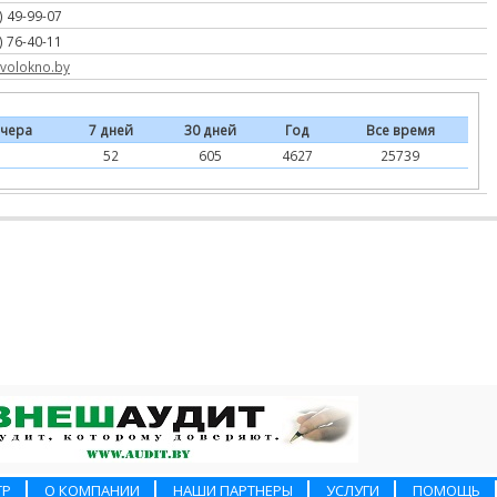
) 49-99-07
) 76-40-11
volokno.by
чера
7 дней
30 дней
Год
Все время
52
605
4627
25739
ТР
О КОМПАНИИ
НАШИ ПАРТНЕРЫ
УСЛУГИ
ПОМОЩЬ