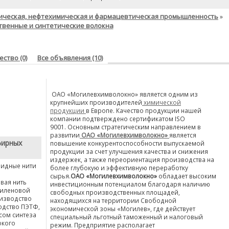
ическая, нефтехимическая и фармацевтическая промышленность
»
твенные и синтетические волокна
ство (0)
Все объявления (10)
ОАО «Могилевхимволокно» является одним из
крупнейших производителей
химической
продукции
в Европе. Качество продукции нашей
компании подтверждено сертификатом ISO
9001.
Основным стратегическим направлением в
развитии
ОАО «Могилевхимволокно»
является
фирных
повышение конкурентоспособности выпускаемой
продукции за счет улучшения качества и снижения
издержек, а также переориентация производства на
мидные нити
более глубокую и эффективную переработку
сырья.
ОАО «Могилевхимволокно»
обладает высоким
вая нить
инвестиционным потенциалом благодаря наличию
пиленовой
свободных производственных площадей,
оизводство
находящихся на территории Свободной
одство ПЭТФ,
экономической зоны «Могилев», где действует
сом синтеза
специальный льготный таможенный и налоговый
окого
режим. Предприятие располагает