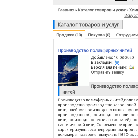
Главная
Каталог товаров и услуг
Хим
»
»
Искусс
Каталог товаров и услуг
Продажа (10)
Покупка (0)
Сотрудниче
Производство полиэфирных нитей
Добавлено:
10-08-2020
В закладки:
Версия для печати:
Отправить заявку
Производство полиэ
нитей
Производство полиэфирных нитей,полиа
производство,производство капроновой
нити,швейное производство нити,капроно
производство рб,производство полипро
нити,производство технических нитей,пр
синтетической нити, Современное произв
характеризующееся непрерывным процес
полимера, позволяет выпускать ПЭТФ выс